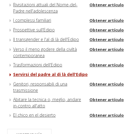
Rivisitazioni attuali del Nome-del-
Obtener artículo
Padre nell'adolescenza
I complessi familiari
Obtener artículo
Prospettive sull'Edipo
Obtener artículo
Il transgender e l'al di là dell'Edipo
Obtener artículo
Verso il meno godere della civiltà
Obtener artículo
contemporanea
Trasformazioni dell'Edipo
Obtener artículo
Servirsi del padre al di là dell'Edipo
Genitori, responsabili di una
Obtener artículo
trasmissione
Abitare la tecnica o, meglio, andare
Obtener artículo
in-contro all'atto
El chico en el desierto
Obtener artículo
Il fuori tempo del trauma
Obtener artículo