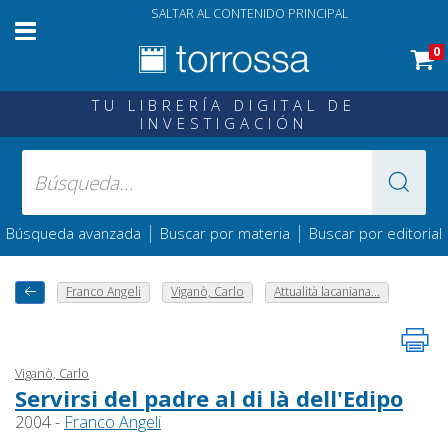
SALTAR AL CONTENIDO PRINCIPAL
0
TU LIBRERÍA DIGITAL DE
INVESTIGACIÓN
|
|
Búsqueda avanzada
Buscar por materia
Buscar por editorial
Franco Angeli
Viganò, Carlo
Attualità lacaniana...
Viganò, Carlo
Servirsi del padre al di là dell'Edipo
2004 -
Franco Angeli