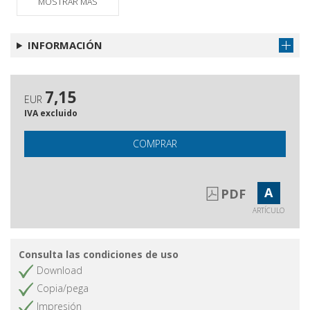
Il desiderio maschile e le sue
Obtener artículo
MOSTRAR MÁS
perversioni
INFORMACIÓN
7,15
EUR
IVA excluido
COMPRAR
A
PDF
ARTÍCULO
Consulta las condiciones de uso
Download
Copia/pega
Impresión