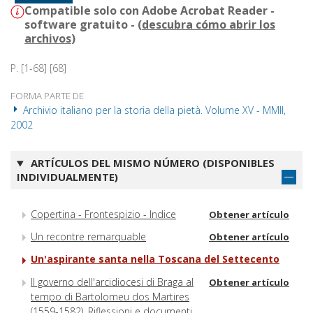
Compatible solo con Adobe Acrobat Reader -
software gratuito - (
descubra cómo abrir los
archivos
)
P. [1-68] [68]
FORMA PARTE DE
Archivio italiano per la storia della pietà. Volume XV - MMII,
2002
ARTÍCULOS DEL MISMO NÚMERO (DISPONIBLES
INDIVIDUALMENTE)
Copertina - Frontespizio - Indice
Obtener artículo
Un recontre remarquable
Obtener artículo
Un'aspirante santa nella Toscana del Settecento
Il governo dell'arcidiocesi di Braga al
Obtener artículo
tempo di Bartolomeu dos Martires
(1559-1582). Riflessioni e documenti