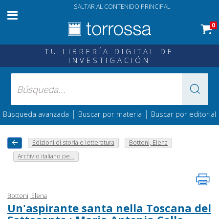
SALTAR AL CONTENIDO PRINCIPAL
0
TU LIBRERÍA DIGITAL DE
INVESTIGACIÓN
|
|
Búsqueda avanzada
Buscar por materia
Buscar por editorial
Edizioni di storia e letteratura
Bottoni, Elena
Archivio italiano pe...
Bottoni, Elena
Un'aspirante santa nella Toscana del