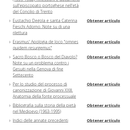
sull'episcopato portoghese nell'età
del Concilio di Trento
Eustachio Degola e santa Caterina
Obtener artículo
Fieschi Adorno. Note su di una
rilettura
Erasmus' Apologia de loco "omnes
Obtener artículo
quidem resurgemus"
Sacro Bosco o Bosco del Diavolo?
Obtener artículo
Note su un problema contro i
Gesuiti nella Genova di fine
Settecento
Per lo studio del processo di
Obtener artículo
canonizzazione di Giovanni XXIII.
Anatomia della fonte processuale
Bibliografia sulla storia della pietà
Obtener artículo
nel Medioevo (1963-1995)
Indici delle annate precedenti
Obtener artículo