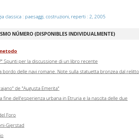
 classica : paesaggi, costruzioni, reperti : 2, 2005
ISMO NÚMERO (DISPONIBLES INDIVIDUALMENTE)
l metodo
" Spunti per la discussione di un libro recente
bordo delle navi romane. Note sulla statuetta bronzea dal relitto
rajano" de "Augusta Emerita"
a fine dell'esperienza urbana in Etruria e la nascita delle due
 del Foro
oni-Gjerstad
io