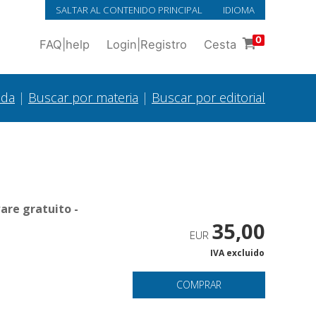
SALTAR AL CONTENIDO PRINCIPAL
IDIOMA
0
FAQ
|
help
Login
|
Registro
Cesta
ada
|
Buscar por materia
|
Buscar por editorial
are gratuito -
35,00
EUR
IVA excluido
COMPRAR