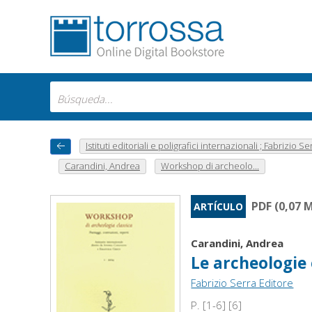
Istituti editoriali e poligrafici internazionali ; Fabrizio Se
Carandini, Andrea
Workshop di archeolo...
PDF (0,07 
ARTÍCULO
Carandini, Andrea
Le archeologie 
Fabrizio Serra Editore
P. [1-6] [6]