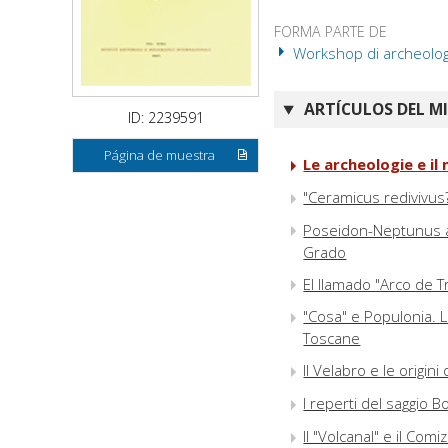
FORMA PARTE DE
Workshop di archeologia
ARTÍCULOS DEL M
ID: 2239591
Página de muestra
Le archeologie e i
"Ceramicus redivivus?
Poseidon-Neptunus a 
Grado
El llamado "Arco de T
"Cosa" e Populonia. L
Toscane
Il Velabro e le origini
I reperti del saggio B
Il "Volcanal" e il Comiz