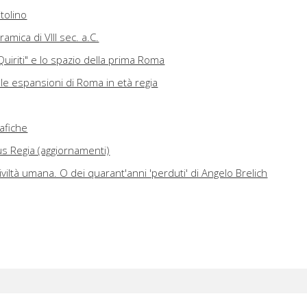
itolino
amica di VIII sec. a.C.
"Quiriti" e lo spazio della prima Roma
alle espansioni di Roma in età regia
rafiche
 Regia (aggiornamenti)
iviltà umana. O dei quarant'anni 'perduti' di Angelo Brelich