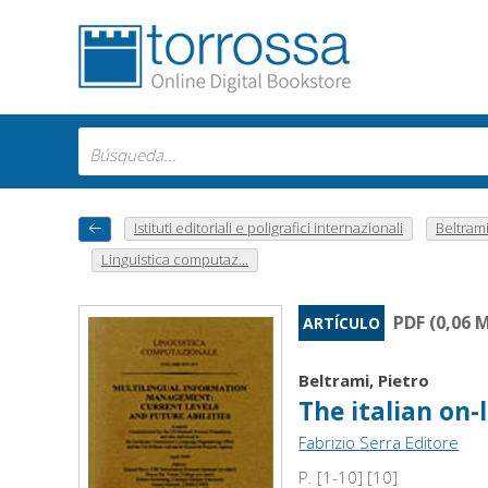
Istituti editoriali e poligrafici internazionali
Beltrami
Linguistica computaz...
PDF (0,06 
ARTÍCULO
Beltrami, Pietro
The italian on-
Fabrizio Serra Editore
P. [1-10] [10]