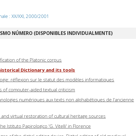
nale : XX/XXI, 2000/2001
ISMO NÚMERO (DISPONIBLES INDIVIDUALMENTE)
fication of the Platonic corpus
historical Dictionary and its tools
ogie: réflexion sur le statut des modèles informatiques
of computer-aided textual criticism
chnologies numériques aux texts non alphabétiques de l'ancienne
s and virtual restoration of cultural heritage sources
e Istituto Papirologico 'G. Vitelli' in Florence