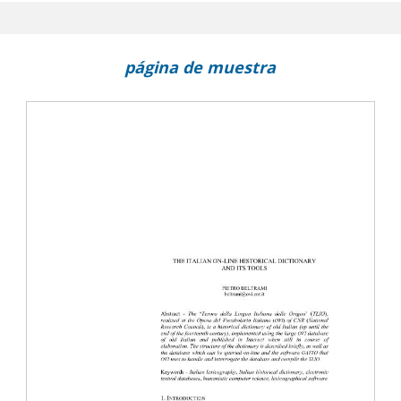
 manuscripts
cal texts and manuscripts. The Leibniz case
página de muestra
nétique: regards croisés en vue d'une edition critique d'une homé
anze
brary and publishing framework commited to philological accuracy in
editions
lassical philology. The Aristarchus project on line
ouvert pour des applications informatiques: la documentation lati
pectives of the Latin morphological analyser "LEMLAT"
ions and fascination of wath is difficult
ital libraries that are truly digital? Medieval manuscripts as digital
 Problems and methods
w approaches and research tools in ancient philosophy
s base line dynamic editions