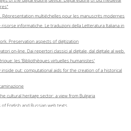
s of the digital editing device. Digital editing of old medieval
res"
n. Répresentation multiéchelles pour les manuscrits modernes
 e risorse informatiche. Le traduzioni della Letteratura Italiana in
ork. Preservation aspects of digitization
atori on-line. Dai repertori classici al digitale, dal digitale al web.
ique: les 'Bibliothèques virtuelles humanistes'
 inside out: computational aids for the creation of a historical
ntaminazione
he cultural heritage sector: a view from Bulgaria
ies of English and Russian web texts
ons in the 90's: practice and theory
extual criticism