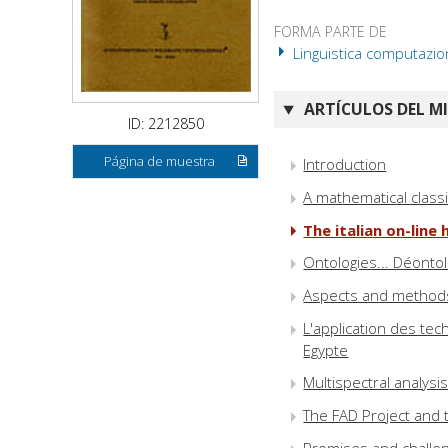
FORMA PARTE DE
Linguistica computazio
ARTÍCULOS DEL M
ID: 2212850
Página de muestra
Introduction
A mathematical classi
The italian on-line 
Ontologies... Déontol
Aspects and methods 
L'application des te
Egypte
Multispectral analysi
The FAD Project and th