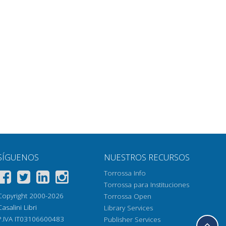
Obtener artículo
SÍGUENOS
NUESTROS RECURSOS
Torrossa Info
Torrossa para Instituciones
Copyright 2000-2026
Torrossa Open
Casalini Libri
Library Services
P.IVA IT03106600483
Publisher Services