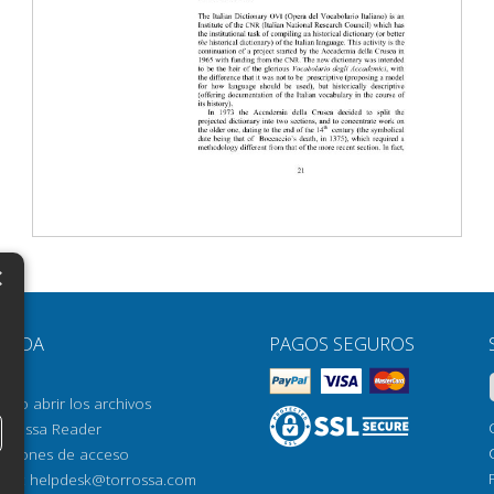
nts in modern manuscripts
×
N
YUDA
PAGOS SEGUROS
H
AQ
H
ómo abrir los archivos
orrossa Reader
H
pciones de acceso
N
mail:
helpdesk@torrossa.com