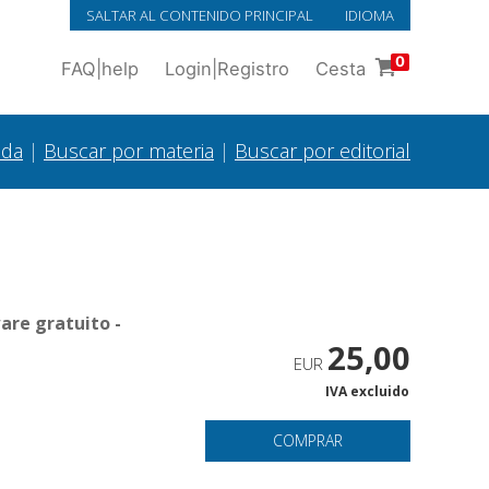
SALTAR AL CONTENIDO PRINCIPAL
IDIOMA
0
FAQ
|
help
Login
|
Registro
Cesta
ada
|
Buscar por materia
|
Buscar por editorial
are gratuito -
25,00
EUR
IVA excluido
COMPRAR