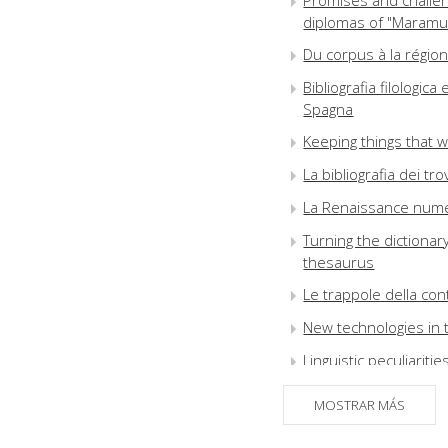
Promises and challenge
diplomas of "Maramu
Du corpus à la régio
Bibliografia filologica
Spagna
Keeping things that w
La bibliografia dei trov
La Renaissance numér
Turning the dictionary
thesaurus
Le trappole della co
New technologies in t
Linguistic peculiarit
On-line critical editi
MOSTRAR MÁS
Text technology and t