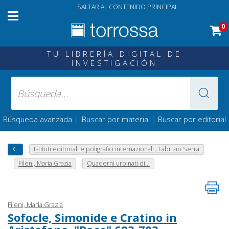
SALTAR AL CONTENIDO PRINCIPAL
0
TU LIBRERÍA DIGITAL DE
INVESTIGACIÓN
|
|
Búsqueda avanzada
Buscar por materia
Buscar por editorial
Istituti editoriali e poligrafici internazionali ; Fabrizio Serra
Fileni, Maria Grazia
Quaderni urbinati di...
Fileni, Maria Grazia
Sofocle, Simonide e Cratino in