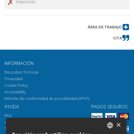
Impresión
Budd" di Benjamin Britten
L'interpretazione del linguaggio
Obtener artículo
figurato nel ritardo mentale
ÁREA DE TRABAJO
Speech Errors in Picture-Elicited
Obtener artículo
Narratives
CITA
The Acquisition of Languages
Obtener artículo
Beyond the L2: Psycholinguistic
Perspectives
INFORMACIÓN
Recensioni/ Book Reviews
Obtener artículo
Descubre Torrossa
Libri ricevuti
Obtener artículo
Privacidad
Cookie Policy
Accessibility
Informe de conformidad de accesibilidad (VPAT)
AYUDA
PAGOS SEGUROS
FAQ
Cómo abrir los archivos
×
Torrossa Reader