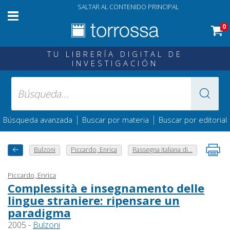
SALTAR AL CONTENIDO PRINCIPAL
0
TU LIBRERÍA DIGITAL DE
INVESTIGACIÓN
|
|
Búsqueda avanzada
Buscar por materia
Buscar por editorial
Bulzoni
Piccardo, Enrica
Rassegna italiana di...
Piccardo, Enrica
Complessità e insegnamento delle
lingue straniere: ripensare un
paradigma
2005 -
Bulzoni