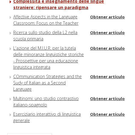
Complessità e insegnamento delle lingue
straniere: ripensare un paradigma
Affective Aspects in the Language
Obtener artículo
Classroom: Focus on the Teacher
Ricerca sullo studio della L2 nella
Obtener artículo
scuola primaria
L'azione del M.I.U.R. per la tutela
Obtener artículo
delle minoranze linguistiche storiche
- Prospettive per una educazione
linguistica integrata
COmmunication Strategies and the
Obtener artículo
Sudy of Italian as a Second
Language
Multinomi: uno studio contrastivo
Obtener artículo
italiano-spagnolo
Eserciziario interattivo di linguistica
Obtener artículo
generale
La lingua inglese oggi tra
Obtener artículo