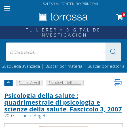
SALTAR AL CONTENIDO PRINCIPAL
0
TU LIBRERÍA DIGITAL DE
INVESTIGACIÓN
|
|
Búsqueda avanzada
Buscar por materia
Buscar por editorial
Franco Angeli
Psicologia della sal...
Psicologia della salute :
quadrimestrale di psicologia e
scienze della salute. Fascicolo 3, 2007
2007 -
Franco Angeli