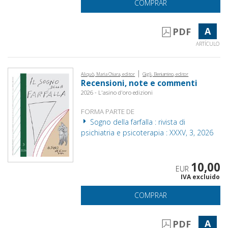
COMPRAR
A
PDF
ARTÍCULO
|
Aliquò, Maria Chiara, editor
Gigli, Beniamino, editor
Recensioni, note e commenti
2026 - L'asino d'oro edizioni
FORMA PARTE DE
Sogno della farfalla : rivista di
psichiatria e psicoterapia : XXXV, 3, 2026
10,00
EUR
IVA excluido
COMPRAR
A
PDF