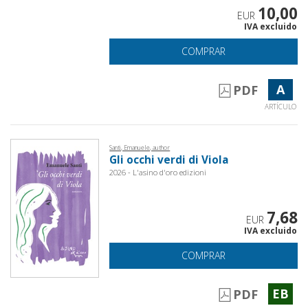
10,00
EUR
IVA excluido
COMPRAR
A
PDF
ARTÍCULO
Santi, Emanuele, author
Gli occhi verdi di Viola
2026 - L'asino d'oro edizioni
7,68
EUR
IVA excluido
COMPRAR
EB
PDF