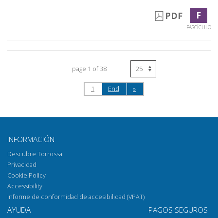
F
PDF
FASCÍCULO
page 1 of 38
1
End
»
INFORMACIÓN
Descubre Torrossa
Privacidad
Cookie Policy
Accessibility
Informe de conformidad de accesibilidad (VPAT)
AYUDA
PAGOS SEGUROS