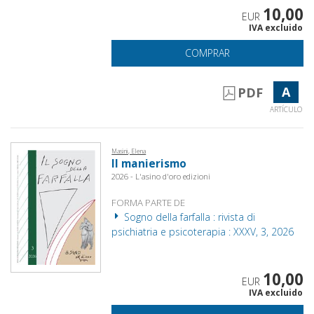
10,00
EUR
IVA excluido
COMPRAR
A
PDF
ARTÍCULO
Masini, Elena
Il manierismo
2026 - L'asino d'oro edizioni
FORMA PARTE DE
Sogno della farfalla : rivista di
psichiatria e psicoterapia : XXXV, 3, 2026
10,00
EUR
IVA excluido