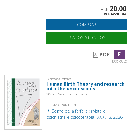
20,00
EUR
IVA excluido
COMPRAR
IR A LOS ARTÍCULOS
F
PDF
FASCÍCULO
De Simone, Gianfranco
Human Birth Theory and research
into the unconscious
2026 - L'asino d'oro edizioni
FORMA PARTE DE
Sogno della farfalla : rivista di
psichiatria e psicoterapia : XXXV, 3, 2026