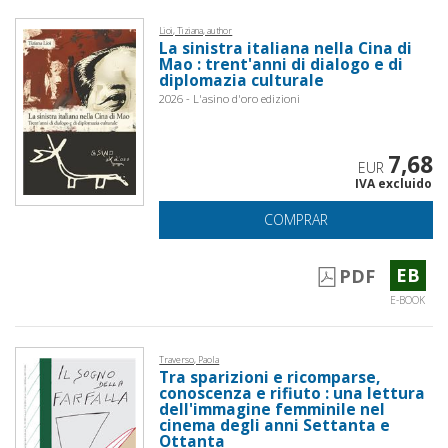
Lioi, Tiziana, author
La sinistra italiana nella Cina di
Mao : trent'anni di dialogo e di
diplomazia culturale
2026 - L'asino d'oro edizioni
7,68
EUR
IVA excluido
COMPRAR
EB
PDF
E-BOOK
Traverso, Paola
Tra sparizioni e ricomparse,
conoscenza e rifiuto : una lettura
dell'immagine femminile nel
cinema degli anni Settanta e
Ottanta