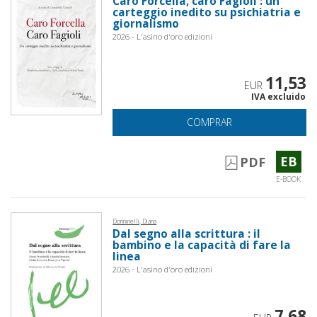
Caro Forcella, caro Fagioli : un
carteggio inedito su psichiatria e
giornalismo
2026 - L'asino d'oro edizioni
11,53
EUR
IVA excluido
COMPRAR
EB
PDF
E-BOOK
Donninelli, Diana
Dal segno alla scrittura : il
bambino e la capacità di fare la
linea
2026 - L'asino d'oro edizioni
7,68