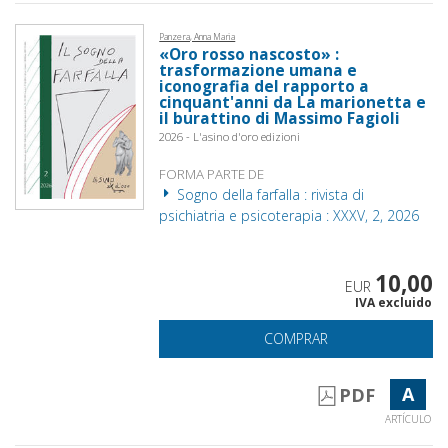
Panzera, Anna Maria
«Oro rosso nascosto» :
trasformazione umana e
iconografia del rapporto a
cinquant'anni da La marionetta e
il burattino di Massimo Fagioli
2026 - L'asino d'oro edizioni
FORMA PARTE DE
Sogno della farfalla : rivista di
psichiatria e psicoterapia : XXXV, 2, 2026
10,00
EUR
IVA excluido
COMPRAR
A
PDF
ARTÍCULO