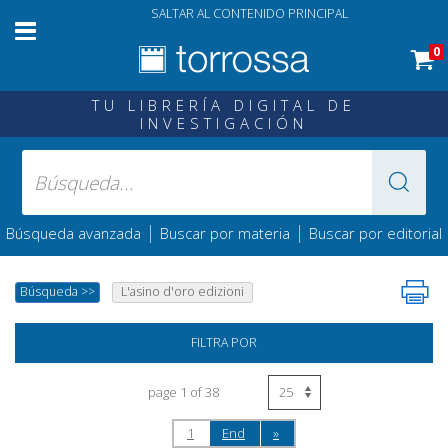
SALTAR AL CONTENIDO PRINCIPAL
0
TU LIBRERÍA DIGITAL DE
INVESTIGACIÓN
|
|
Búsqueda avanzada
Buscar por materia
Buscar por editorial
Búsqueda
>>
L'asino d'oro edizioni
FILTRA POR
page 1 of 38
1
End
»