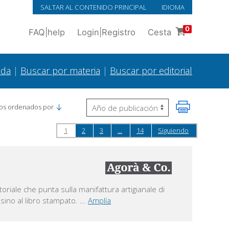
SALTAR AL CONTENIDO PRINCIPAL
IDIOMA
0
FAQ
|
help
Login
|
Registro
Cesta
ada
|
Buscar por materia
|
Buscar por editorial
os ordenados por
1
2
3
...
14
Siguiendo
toriale che punta sulla manifattura artigianale di
 sino al libro stampato.
...
Amplía