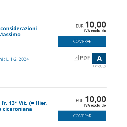
10,00
EUR
 considerazioni
IVA excluido
 Massimo
COMPRAR
A
PDF
ani : L, 1/2, 2024
ARTÍCULO
10,00
EUR
r. 13* Vit. (= Hier.
IVA excluido
io ciceroniana
COMPRAR