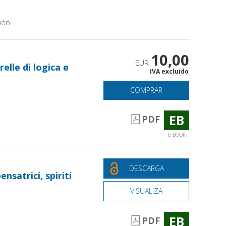
ión
10,00
EUR
lle di logica e
IVA excluido
COMPRAR
EB
PDF
E-BOOK
DESCARGA
nsatrici, spiriti
VISUALIZA
EB
PDF