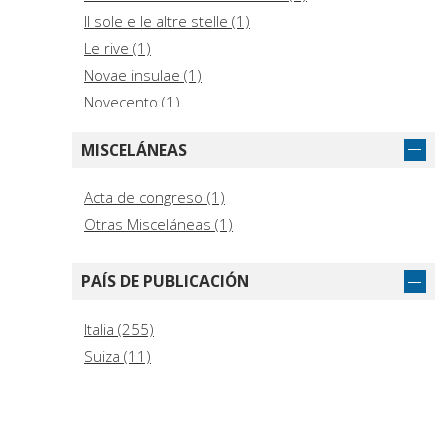
Il sole e le altre stelle (1)
Le rive (1)
Novae insulae (1)
Novecento (1)
Speaking souls - Animae loquentes (1)
MISCELÁNEAS
Acta de congreso (1)
Otras Misceláneas (1)
PAÍS DE PUBLICACIÓN
Italia (255)
Suiza (11)