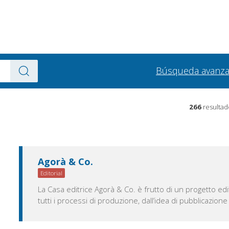
Búsqueda avanz
266
resultad
Agorà & Co.
Editorial
La Casa editrice Agorà & Co. è frutto di un progetto edi
tutti i processi di produzione, dall’idea di pubblicazione