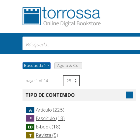
Búsqueda
>>
Agorà & Co.
page 1 of 14
TIPO DE CONTENIDO
Artículo (225)
A
Fascículo (18)
F
E-book (18)
EB
Revista (5)
T