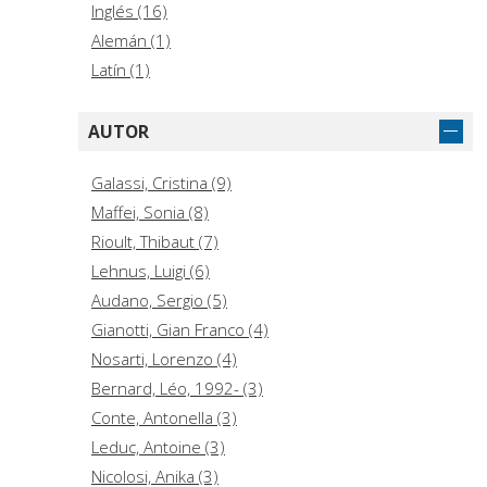
Inglés (16)
Alemán (1)
Latín (1)
AUTOR
Galassi, Cristina (9)
Maffei, Sonia (8)
Rioult, Thibaut (7)
Lehnus, Luigi (6)
Audano, Sergio (5)
Gianotti, Gian Franco (4)
Nosarti, Lorenzo (4)
Bernard, Léo, 1992- (3)
Conte, Antonella (3)
Leduc, Antoine (3)
Nicolosi, Anika (3)