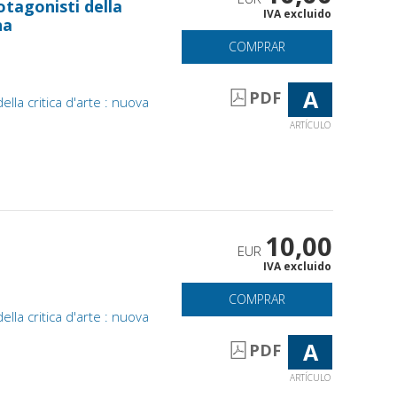
otagonisti della
IVA excluido
na
COMPRAR
A
PDF
ella critica d'arte : nuova
ARTÍCULO
10,00
EUR
IVA excluido
COMPRAR
ella critica d'arte : nuova
A
PDF
ARTÍCULO