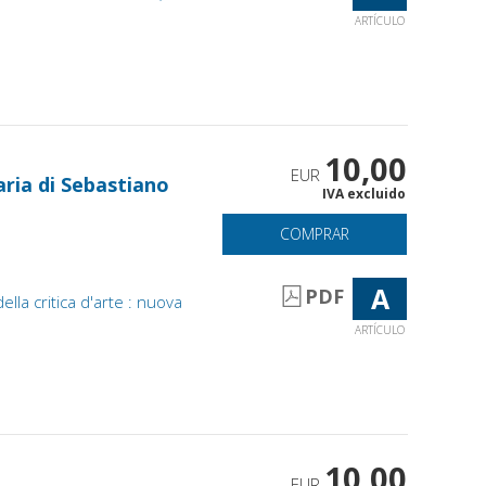
ARTÍCULO
10,00
EUR
aria di Sebastiano
IVA excluido
COMPRAR
A
PDF
ella critica d'arte : nuova
ARTÍCULO
10,00
EUR