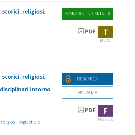
 storici, religiosi,
AVAILABLE_IN_PARTS_TR
T
PDF
REVISTA
 storici, religiosi,
DESCARGA
rdisciplinari intorno
VISUALIZA
F
PDF
FASCÍCULO
eligiosi, linguistici e