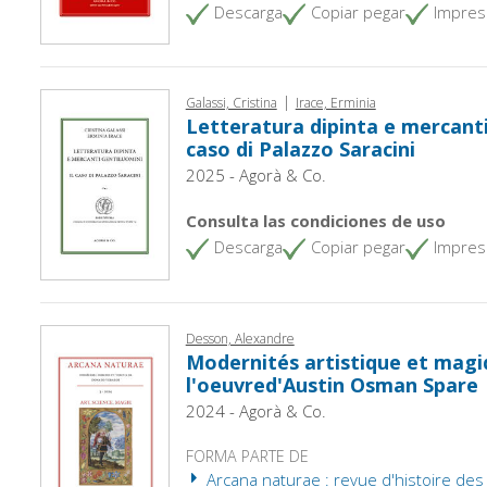
Descarga
Copiar pegar
Impres
|
Galassi, Cristina
Irace, Erminia
Letteratura dipinta e mercanti 
caso di Palazzo Saracini
2025 - Agorà & Co.
Consulta las condiciones de uso
Descarga
Copiar pegar
Impres
Desson, Alexandre
Modernités artistique et magi
l'oeuvred'Austin Osman Spare
2024 - Agorà & Co.
FORMA PARTE DE
Arcana naturae : revue d'histoire des 