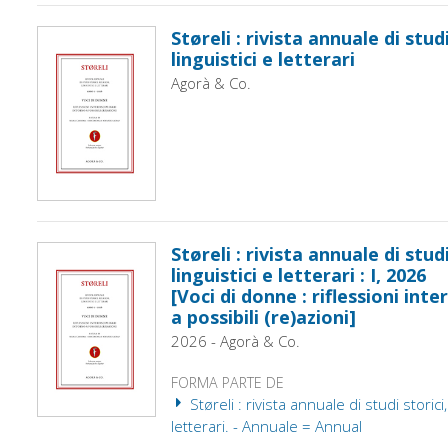
Støreli : rivista annuale di studi
linguistici e letterari
Agorà & Co.
Støreli : rivista annuale di studi
linguistici e letterari : I, 2026
[Voci di donne : riflessioni inte
a possibili (re)azioni]
2026 - Agorà & Co.
FORMA PARTE DE
Støreli : rivista annuale di studi storici, r
letterari. - Annuale = Annual