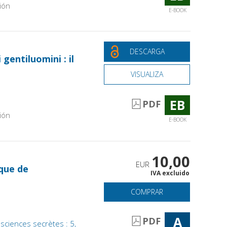
ión
E-BOOK
DESCARGA
gentiluomini : il
VISUALIZA
EB
PDF
ión
E-BOOK
10,00
EUR
que de
IVA excluido
COMPRAR
A
PDF
sciences secrètes : 5,