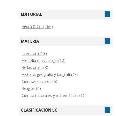
Verardi, Donato (3)
Angelini, Gianpaolo (2)
EDITORIAL
Capitanio, Antonella (2)
Caracciolo, Daniela (2)
Agorà & Co. (266)
De Martino, Marcello, 1963-, author (2)
Duretto, Ida. (2)
MATERIA
Imberciadori, Giulio (2)
Lamouchi-Chebbi, Kaouthar (2)
Literatura (13)
Maniaci, Alice (2)
Filosofía e psicología (12)
Bellas artes (8)
Historia, geografía y biografía (7)
Ciencias sociales (6)
Religión (4)
Ciencia naturales y matemáticas (1)
CLASIFICACIÓN LC