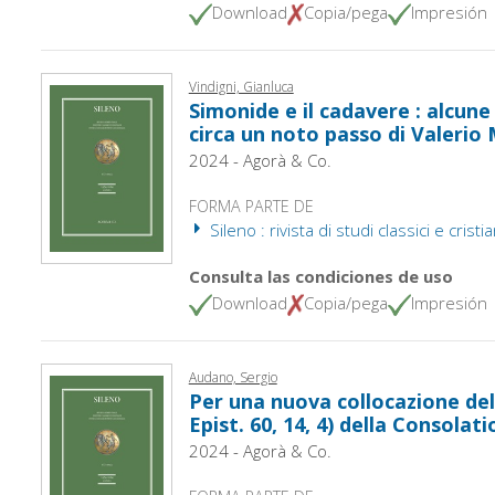
Download
Copia/pega
Impresión
Vindigni, Gianluca
Simonide e il cadavere : alcune
circa un noto passo di Valerio
2024 - Agorà & Co.
FORMA PARTE DE
Sileno : rivista di studi classici e cristi
Consulta las condiciones de uso
Download
Copia/pega
Impresión
Audano, Sergio
Per una nuova collocazione del f
Epist. 60, 14, 4) della Consolat
2024 - Agorà & Co.