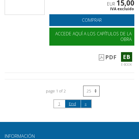
15,00
EUR
IVA excluido
COMPRAR
ACCEDE AQUÍ A LOS CAPÍTULOS DE LA
OBRA
EB
PDF
E-BOOK
page 1 of 2
1
End
»
INFORMACIÓN