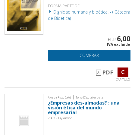
FORMA PARTE DE
Dignidad humana y bioética. - ( Cátedra
de Bioética)
6,00
EUR
IVA excluido
COMPRAR
C
PDF
CAPÍTULO
|
Álvarez Rivas, David
Torre Díaz, Javier de la.
¿Empresas des-almadas? : una
visión ética del mundo
empresarial
2002 - Dykinson