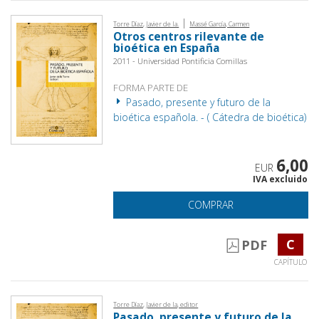
|
Torre Díaz, Javier de la.
Massé García, Carmen
Otros centros rilevante de
bioética en España
2011 - Universidad Pontificia Comillas
FORMA PARTE DE
Pasado, presente y futuro de la
bioética española. - ( Cátedra de bioética)
6,00
EUR
IVA excluido
COMPRAR
C
PDF
CAPÍTULO
Torre Díaz, Javier de la, editor
Pasado, presente y futuro de la