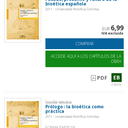
bioética española
2011 - Universidad Pontificia Comillas
6,99
EUR
IVA excluido
COMPRAR
ACCEDE AQUÍ A LOS CAPÍTULOS DE LA
OBRA
EB
PDF
E-BOOK
Torre Díaz, Javier de la.
Prólogo : la bioética como
práctica
2011 - Universidad Pontificia Comillas
FORMA PARTE DE