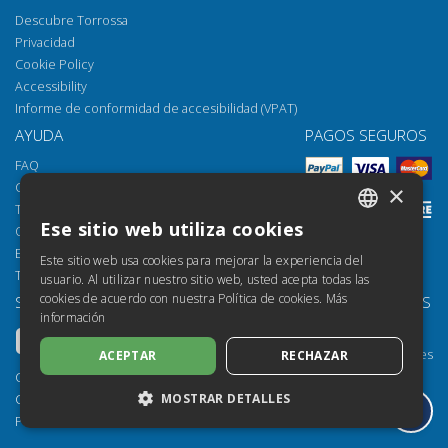
Descubre Torrossa
Privacidad
Cookie Policy
Accessibility
Informe de conformidad de accesibilidad (VPAT)
AYUDA
PAGOS SEGUROS
FAQ
Cómo abrir los archivos
×
Torrossa Reader
Ese sitio web utiliza cookies
Opciones de acceso
ITALIAN
Email:
helpdesk@torrossa.com
Este sitio web usa cookies para mejorar la experiencia del
SPANISH
Tel:
+39 055 5018800
usuario. Al utilizar nuestro sitio web, usted acepta todas las
cookies de acuerdo con nuestra Política de cookies.
Más
SÍGUENOS
NUESTROS RECURSOS
FRENCH
información
Torrossa Info
ENGLISH
Torrossa para Instituciones
ACEPTAR
RECHAZAR
GERMAN
Torrossa Open
Copyright 2000-2026
Library Services
MOSTRAR DETALLES
Casalini Libri
Publisher Services
P.IVA IT03106600483