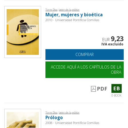
Torre Díaz, Javier de la, editor
Mujer, mujeres y bioética
2010 - Universidad Pontificia Comillas
9,23
EUR
IVA excluido
COMPRAR
ACCEDE AQUÍ A LOS CAPÍTULOS DE LA
OBRA
EB
PDF
E-BOOK
Torre Díaz, Javier de la, editor
Prólogo
2008 - Universidad Pontificia Comillas