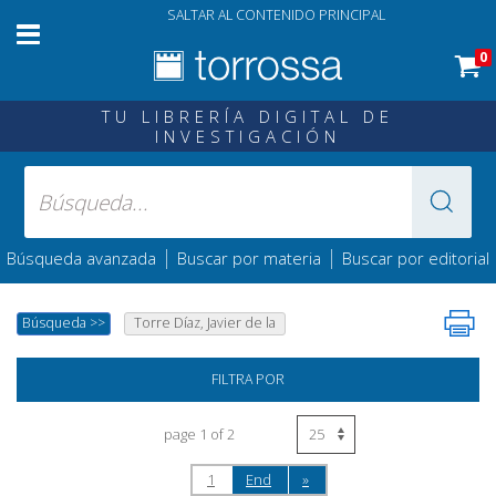
SALTAR AL CONTENIDO PRINCIPAL
0
TU LIBRERÍA DIGITAL DE
INVESTIGACIÓN
|
|
Búsqueda avanzada
Buscar por materia
Buscar por editorial
Búsqueda
>>
Torre Díaz, Javier de la
FILTRA POR
page 1 of 2
1
End
»