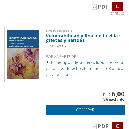
C
PDF
CAPÍTULO
Torre Díaz, Javier de la.
Vulnerabilidad y final de la vida :
grietas y heridas
2020 - Dykinson
FORMA PARTE DE
En tiempos de vulnerabilidad : reflexión
desde los derechos humanos. - ( Bioética
para pensar)
6,00
EUR
IVA excluido
COMPRAR
C
PDF