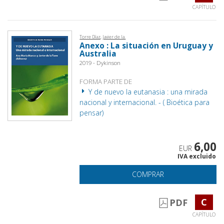
CAPÍTULO
Torre Díaz, Javier de la.
Anexo : La situación en Uruguay y
Australia
2019 - Dykinson
FORMA PARTE DE
Y de nuevo la eutanasia : una mirada
nacional y internacional. - ( Bioética para
pensar)
6,00
EUR
IVA excluido
COMPRAR
C
PDF
CAPÍTULO