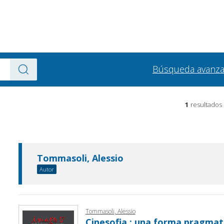
Búsqueda avanz
1
resultados
Tommasoli, Alessio
Autor
Tommasoli, Alessio
Cinesofia : una forma pragmatic