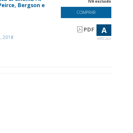
IVA excluido
Peirce, Bergson e
COMPRAR
A
PDF
1, 2018
ARTÍCULO