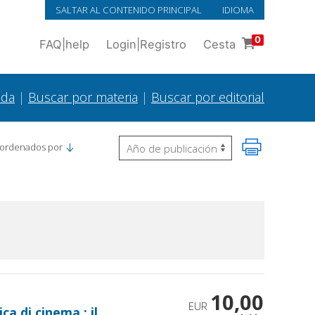
SALTAR AL CONTENIDO PRINCIPAL
IDIOMA
0
FAQ
|
help
Login
|
Registro
Cesta
ada
|
Buscar por materia
|
Buscar por editorial
 ordenados por
10,00
EUR
a di cinema : il