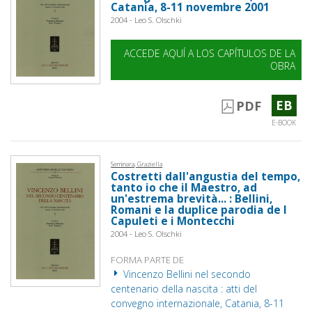
Catania, 8-11 novembre 2001
2004 - Leo S. Olschki
ACCEDE AQUÍ A LOS CAPÍTULOS DE LA
OBRA
EB
PDF
E-BOOK
Seminara, Graziella
Costretti dall'angustia del tempo,
tanto io che il Maestro, ad
un'estrema brevità... : Bellini,
Romani e la duplice parodia de I
Capuleti e i Montecchi
2004 - Leo S. Olschki
FORMA PARTE DE
Vincenzo Bellini nel secondo
centenario della nascita : atti del
convegno internazionale, Catania, 8-11