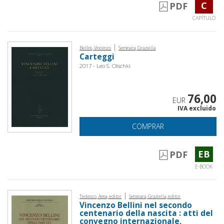
C
PDF
CAPÍTULO
|
Bellini, Vincenzo
Seminara, Graziella
Carteggi
2017 - Leo S. Olschki
76,00
EUR
IVA excluido
COMPRAR
EB
PDF
E-BOOK
|
Tedesco, Anna, editor
Seminara, Graziella, editor
Vincenzo Bellini nel secondo
centenario della nascita : atti del
convegno internazionale,