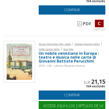
IVA excluido
COMPRAR
C
PDF
CAPÍTULO
|
|
De Luca, Maria Rosa, 1965-, editor
Seminara, Graziella, editor
|
Steffan, Carlida, editor
Giust, Anna
Un nobile veneziano in Europa :
teatro e musica nelle carte di
Giovanni Battista Perucchini
2018 - LIM - Libreria Musicale Italiana
21,15
EUR
IVA excluido
COMPRAR
ACCEDE AQUÍ A LOS CAPÍTULOS DE LA