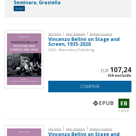
Seminara, Graziella
Autor
|
|
Sala, Emilio
Senici, Emanuele
Seminara, Graziella
Vincenzo Bellini on Stage and
Screen, 1935-2020
2024 - Bloomsbury Publishing
107,24
EUR
IVA excluido
COMPRAR
EPUB
EB
E-BOOK
|
|
Sala, Emilio
Senici, Emanuele
Seminara, Graziella
Vincenzo Bellini on Stage and