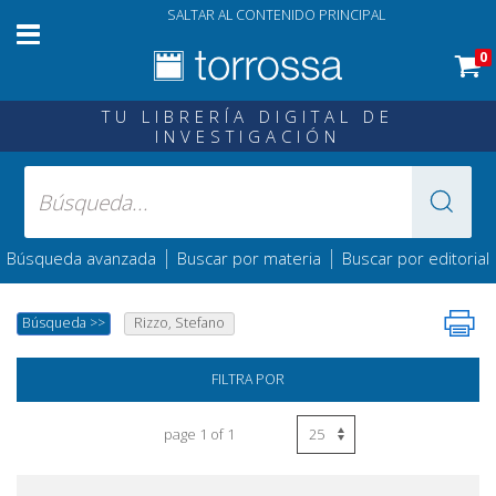
SALTAR AL CONTENIDO PRINCIPAL
0
TU LIBRERÍA DIGITAL DE
INVESTIGACIÓN
|
|
Búsqueda avanzada
Buscar por materia
Buscar por editorial
Búsqueda
>>
Rizzo, Stefano
FILTRA POR
page 1 of 1