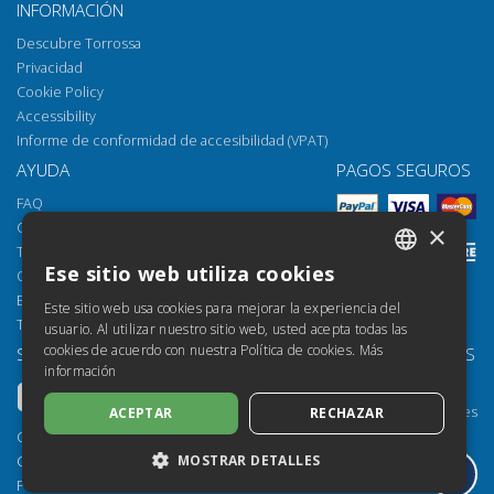
INFORMACIÓN
Descubre Torrossa
Privacidad
Cookie Policy
Accessibility
Informe de conformidad de accesibilidad (VPAT)
AYUDA
PAGOS SEGUROS
FAQ
Cómo abrir los archivos
×
Torrossa Reader
Ese sitio web utiliza cookies
Opciones de acceso
ITALIAN
Email:
helpdesk@torrossa.com
Este sitio web usa cookies para mejorar la experiencia del
SPANISH
Tel:
+39 055 5018800
usuario. Al utilizar nuestro sitio web, usted acepta todas las
cookies de acuerdo con nuestra Política de cookies.
Más
SÍGUENOS
NUESTROS RECURSOS
FRENCH
información
Torrossa Info
ENGLISH
Torrossa para Instituciones
ACEPTAR
RECHAZAR
GERMAN
Torrossa Open
Copyright 2000-2026
Library Services
MOSTRAR DETALLES
Casalini Libri
Publisher Services
P.IVA IT03106600483