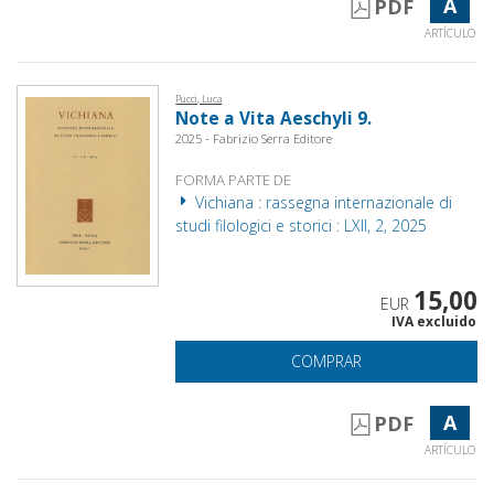
A
PDF
ARTÍCULO
Pucci, Luca
Note a Vita Aeschyli 9.
2025 - Fabrizio Serra Editore
FORMA PARTE DE
Vichiana : rassegna internazionale di
studi filologici e storici : LXII, 2, 2025
15,00
EUR
IVA excluido
COMPRAR
A
PDF
ARTÍCULO