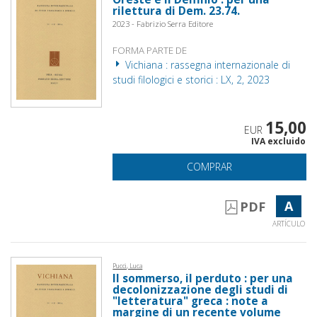
rilettura di Dem. 23.74.
2023 - Fabrizio Serra Editore
FORMA PARTE DE
Vichiana : rassegna internazionale di
studi filologici e storici : LX, 2, 2023
15,00
EUR
IVA excluido
COMPRAR
A
PDF
ARTÍCULO
Pucci, Luca
Il sommerso, il perduto : per una
decolonizzazione degli studi di
"letteratura" greca : note a
margine di un recente volume