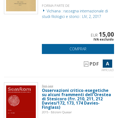
FORMA PARTE DE
Vichiana : rassegna internazionale di
studi filologici e storici : LIV, 2, 2017
15,00
EUR
IVA excluido
COMPRAR
A
PDF
ARTÍCULO
Pucci, Luca
Osservazioni critico-esegetiche
su alcuni frammenti dell'Orestea
di Stesicoro (frr. 210, 211, 212
Davies/172, 173, 174 Davies-
Finglass)
2015 - Edizioni Quasar