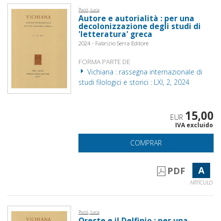
Pucci, Luca
Autore e autorialità : per una
decolonizzazione degli studi di
'letteratura' greca
2024 - Fabrizio Serra Editore
FORMA PARTE DE
Vichiana : rassegna internazionale di
studi filologici e storici : LXI, 2, 2024
15,00
EUR
IVA excluido
COMPRAR
A
PDF
ARTÍCULO
Pucci, Luca
Oreste e il Delfinio : per una