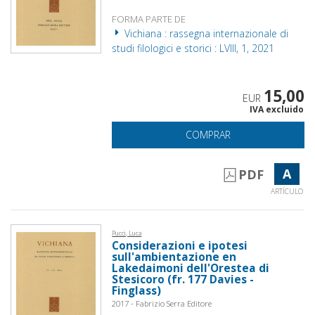
FORMA PARTE DE
Vichiana : rassegna internazionale di
studi filologici e storici : LVIII, 1, 2021
15,00
EUR
IVA excluido
COMPRAR
A
PDF
ARTÍCULO
Pucci, Luca
Considerazioni e ipotesi
sull'ambientazione en
Lakedaimoni dell'Orestea di
Stesicoro (fr. 177 Davies -
Finglass)
2017 - Fabrizio Serra Editore