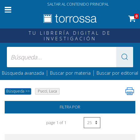
SALTAR AL CONTENIDO PRINCIPAL
0
TU LIBRERÍA DIGITAL DE
INVESTIGACIÓN
|
|
Búsqueda avanzada
Buscar por materia
Buscar por editorial
Búsqueda
>>
Pucci, Luca
FILTRA POR
page 1 of 1