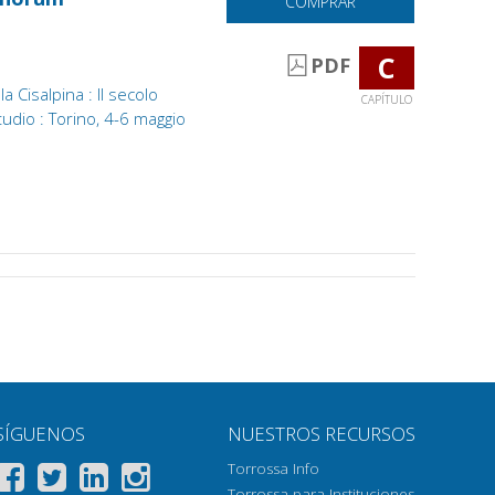
COMPRAR
C
PDF
 Cisalpina : II secolo
CAPÍTULO
studio : Torino, 4-6 maggio
SÍGUENOS
NUESTROS RECURSOS
Torrossa Info
Torrossa para Instituciones