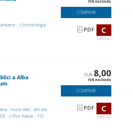
IVA excluido
COMPRAR
antiere. - ( Archeologia
C
PDF
CAPÍTULO
8,00
EUR
lici a Alba
IVA excluido
rum
COMPRAR
C
PDF
a : nuovi dati : atti del
 - ( Flos Italiae ; 10)
CAPÍTULO