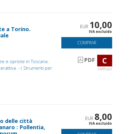
10,00
EUR
ote a Torino.
IVA excluido
uale
COMPRAR
C
PDF
ee e cipriote in Toscana :
rattiva. - ( Strumenti per
CAPÍTULO
8,00
EUR
o delle città
IVA excluido
naro : Pollentia,
nnorum