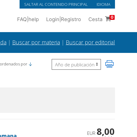
SALTAR AL CONTENIDO PRINCIPAL
IDIOMA
0
FAQ
|
help
Login
|
Registro
Cesta
ada
|
Buscar por materia
|
Buscar por editorial
 ordenados por
8,00
EUR
 romana