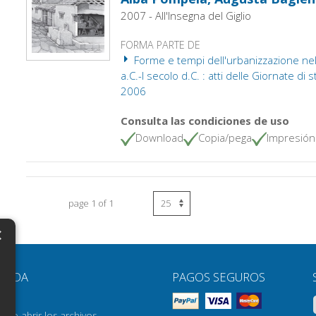
2007 - All'Insegna del Giglio
FORMA PARTE DE
Forme e tempi dell'urbanizzazione nella
a.C.-I secolo d.C. : atti delle Giornate di 
2006
Consulta las condiciones de uso
Download
Copia/pega
Impresión
page 1 of 1
×
N
YUDA
PAGOS SEGUROS
H
AQ
H
ómo abrir los archivos