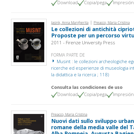
Download
Copia/pega
Impresión
|
Jasink, Anna Margherita
Preacco, Maria Cristina
Le collezioni di antichità cipri
Proposte per un percorso virt
2011 - Firenze University Press
FORMA PARTE DE
Musint : le collezioni archeologiche eg
ricerche ed esperienze di museologia inte
la didattica e la ricerca ; 118)
Consulta las condiciones de uso
Download
Copia/pega
Impresión
Preacco, Maria Cristina
Nuovi dati sullo sviluppo urban
romane della media valle del Ta
Alba Pompeia, Augusta Bagie