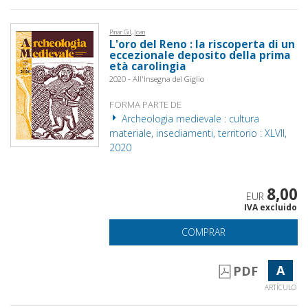
Pinar Gil, Joan
L'oro del Reno : la riscoperta di un
eccezionale deposito della prima
età carolingia
2020 - All'Insegna del Giglio
FORMA PARTE DE
Archeologia medievale : cultura
materiale, insediamenti, territorio : XLVII,
2020
8,00
EUR
IVA excluido
COMPRAR
A
PDF
ARTÍCULO