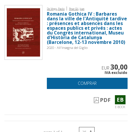
|
De Vingo, Paolo
Pinar Gil, Joan
Romania Gothica IV : Barbares
dans la ville de l'Antiquité tardive
: présences et absences dans les
espaces publics et privés : actes
du Congrès international, Museu
d'Història de Catalunya
(Barcelone, 12-13 novembre 2010)
2020 - All'Insegna del Giglio
30,00
EUR
IVA excluido
COMPRAR
EB
PDF
E-BOOK
page 1 of 1