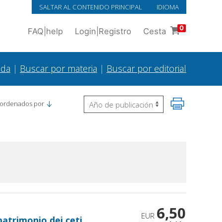
SALTAR AL CONTENIDO PRINCIPAL
IDIOMA
0
FAQ
|
help
Login
|
Registro
Cesta
ada
|
Buscar por materia
|
Buscar por editorial
 ordenados por
6,50
EUR
patrimonio dei ceti