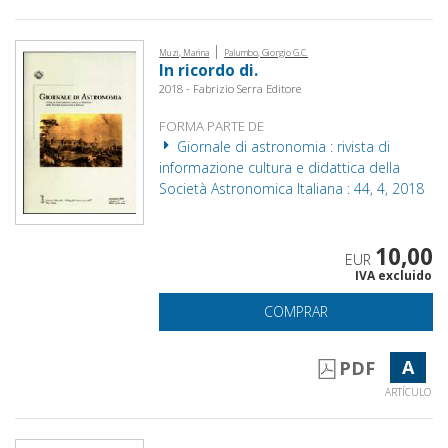
|
Muzi, Marina
Palumbo, Giorgio G.C.
In ricordo di.
2018 - Fabrizio Serra Editore
FORMA PARTE DE
Giornale di astronomia : rivista di
informazione cultura e didattica della
Società Astronomica Italiana : 44, 4, 2018
10,00
EUR
IVA excluido
COMPRAR
A
PDF
ARTÍCULO