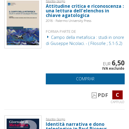
Palumbo, Giorgio
Attitudine critica e riconoscenza :
una lettura dell'elenchos in
chiave agatologica
2018 - Palermo University Press
FORMA PARTE DE
Campo della metafisica : studi in onore
di Giuseppe Nicolaci. - ( Filosofie ; 5.1-5.2)
6,50
EUR
IVA excluido
COMPRAR
C
PDF
CAPÍTULO
Palumbo, Giorgio
Identità narrativa e dono
teleologico in Paul Ricoeur