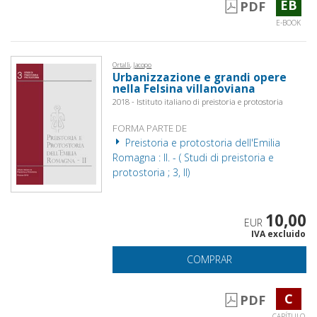
EB
PDF
E-BOOK
Ortalli, Jacopo
Urbanizzazione e grandi opere
nella Felsina villanoviana
2018 - Istituto italiano di preistoria e protostoria
FORMA PARTE DE
Preistoria e protostoria dell'Emilia
Romagna : II. - ( Studi di preistoria e
protostoria ; 3, II)
10,00
EUR
IVA excluido
COMPRAR
C
PDF
CAPÍTULO