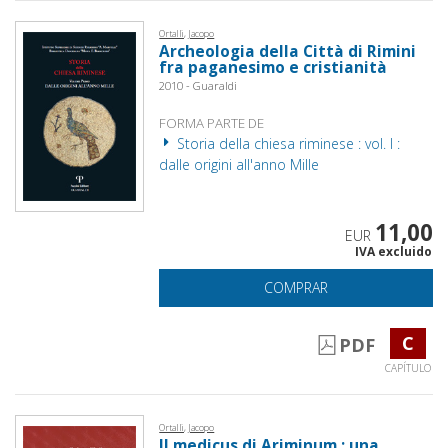
Ortalli, Jacopo
Archeologia della Città di Rimini
fra paganesimo e cristianità
2010 - Guaraldi
FORMA PARTE DE
Storia della chiesa riminese : vol. I :
dalle origini all'anno Mille
11,00
EUR
IVA excluido
COMPRAR
C
PDF
CAPÍTULO
Ortalli, Jacopo
Il medicus di Ariminum : una