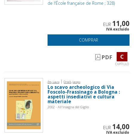
de l'École française de Rome ; 328)
11,00
EUR
IVA excluido
COMPRAR
C
PDF
CAPÍTULO
|
Pini, Laura
Ortalli, Jacopo
Lo scavo archeologico di Via
Foscolo-Frassinago a Bologna :
aspetti insediativi e cultura
materiale
2002 - All'Insegna del Giglio
14,00
EUR
IVA excluido