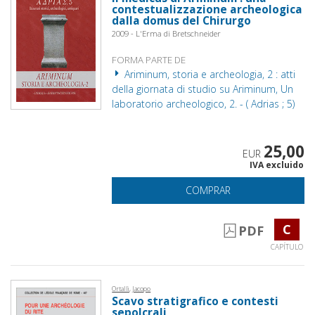
contestualizzazione archeologica
dalla domus del Chirurgo
2009 - L'Erma di Bretschneider
FORMA PARTE DE
Ariminum, storia e archeologia, 2 : atti
della giornata di studio su Ariminum, Un
laboratorio archeologico, 2. - ( Adrias ; 5)
25,00
EUR
IVA excluido
COMPRAR
C
PDF
CAPÍTULO
Ortalli, Jacopo
Scavo stratigrafico e contesti
sepolcrali