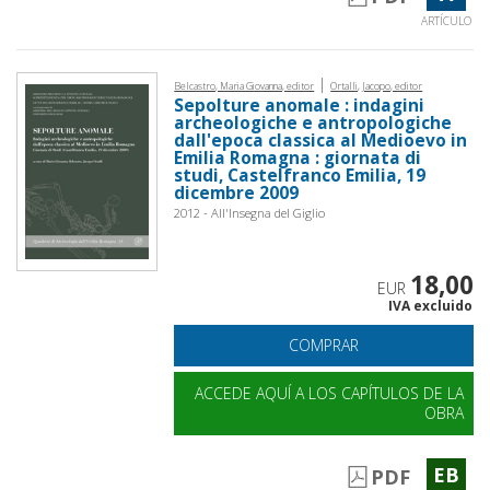
ARTÍCULO
|
Belcastro, Maria Giovanna, editor
Ortalli, Jacopo, editor
Sepolture anomale : indagini
archeologiche e antropologiche
dall'epoca classica al Medioevo in
Emilia Romagna : giornata di
studi, Castelfranco Emilia, 19
dicembre 2009
2012 - All'Insegna del Giglio
18,00
EUR
IVA excluido
COMPRAR
ACCEDE AQUÍ A LOS CAPÍTULOS DE LA
OBRA
EB
PDF