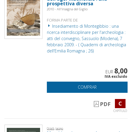
prospettiva diversa
2010 - All'Insegna del Giglio
FORMA PARTE DE
Insediamento di Montegibbio : una
ricerca interdisciplinare per l'archeologia :
atti del convegno, Sassuolo (Modena), 7
febbraio 2009. - ( Quaderni di archeologia
dell'Emilia Romagna ; 26)
8,00
EUR
IVA excluido
COMPRAR
C
PDF
CAPÍTULO
Ortalli, Jacopo