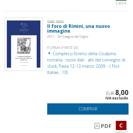
E-BOOK
Ortalli, Jacopo
Il foro di Rimini, una nuovo
immagine
2011 - All'Insegna del Giglio
FORMA PARTE DE
Complessi forensi della Cisalpina
romana : nuovi dati : atti del convegno di
studi, Pavia 12-13 marzo 2009. - ( Flos
Italiae ; 10)
8,00
EUR
IVA excluido
COMPRAR
C
PDF
CAPÍTULO