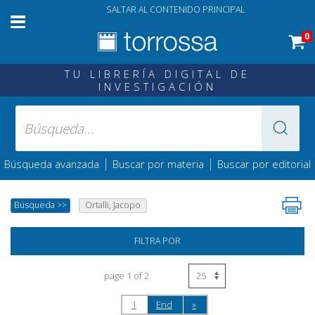
SALTAR AL CONTENIDO PRINCIPAL
0
TU LIBRERÍA DIGITAL DE
INVESTIGACIÓN
|
|
Búsqueda avanzada
Buscar por materia
Buscar por editorial
Búsqueda
>>
Ortalli, Jacopo
FILTRA POR
page 1 of 2
1
End
»