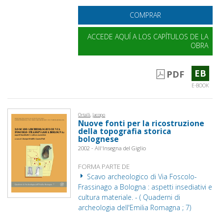
COMPRAR
ACCEDE AQUÍ A LOS CAPÍTULOS DE LA
OBRA
EB
PDF
E-BOOK
Ortalli, Jacopo
Nuove fonti per la ricostruzione
della topografia storica
bolognese
2002 - All'Insegna del Giglio
FORMA PARTE DE
Scavo archeologico di Via Foscolo-
Frassinago a Bologna : aspetti insediativi e
cultura materiale. - ( Quaderni di
archeologia dell'Emilia Romagna ; 7)