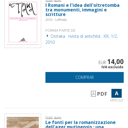
Ortalli, Jacopo
I Romani e l'idea dell'oltretomba
tra monumenti, immagini e
scritture
2010 - Loffredo
FORMA PARTE DE
Ostraka : rivista di antichità : XIX, 1/2,
2010
14,00
EUR
IVA excluido
COMPRAR
A
PDF
ARTÍCULO
Ortalli, Jacopo
Le fonti per la romanizzazione
dell'ager mutinensis : una