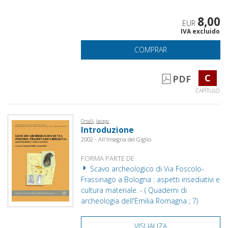
8,00
EUR
IVA excluido
COMPRAR
C
PDF
CAPÍTULO
Ortalli, Jacopo
Introduzione
2002 - All'Insegna del Giglio
FORMA PARTE DE
Scavo archeologico di Via Foscolo-
Frassinago a Bologna : aspetti insediativi e
cultura materiale. - ( Quaderni di
archeologia dell'Emilia Romagna ; 7)
VISUALIZA