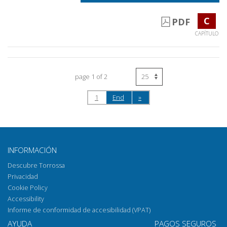
C
PDF
CAPÍTULO
page 1 of 2
1
End
»
INFORMACIÓN
Descubre Torrossa
Privacidad
Cookie Policy
Accessibility
Informe de conformidad de accesibilidad (VPAT)
AYUDA
PAGOS SEGUROS