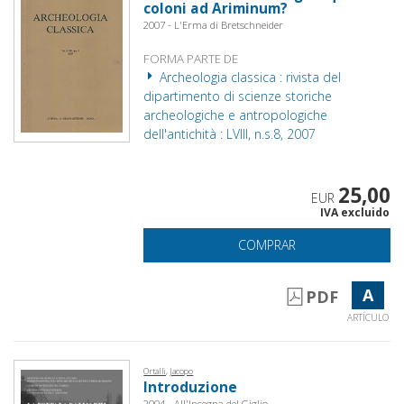
coloni ad Ariminum?
2007 - L'Erma di Bretschneider
FORMA PARTE DE
Archeologia classica : rivista del
dipartimento di scienze storiche
archeologiche e antropologiche
dell'antichità : LVIII, n.s.8, 2007
25,00
EUR
IVA excluido
COMPRAR
A
PDF
ARTÍCULO
Ortalli, Jacopo
Introduzione
2004 - All'Insegna del Giglio