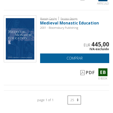
ARTÍCULO
|
Muessig, Carolyn
Ferzoco, George
Medieval Monastic Education
2001 - Bloomsbury Publishing
445,00
EUR
IVA excluido
COMPRAR
EB
PDF
E-BOOK
page 1 of 1