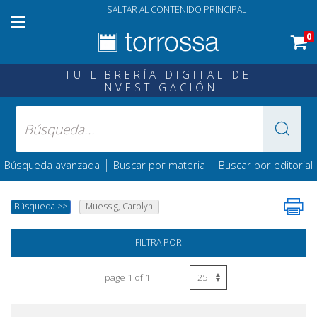
SALTAR AL CONTENIDO PRINCIPAL
0
TU LIBRERÍA DIGITAL DE
INVESTIGACIÓN
|
|
Búsqueda avanzada
Buscar por materia
Buscar por editorial
Búsqueda
>>
Muessig, Carolyn
FILTRA POR
page 1 of 1