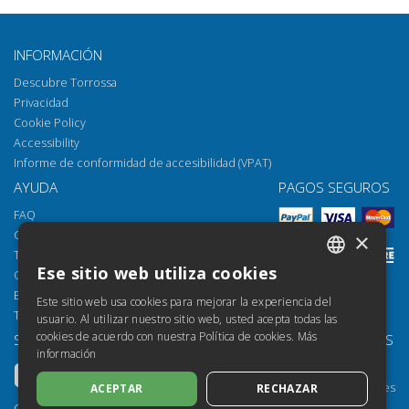
INFORMACIÓN
Descubre Torrossa
Privacidad
Cookie Policy
Accessibility
Informe de conformidad de accesibilidad (VPAT)
AYUDA
PAGOS SEGUROS
FAQ
Cómo abrir los archivos
×
Torrossa Reader
Ese sitio web utiliza cookies
Opciones de acceso
ITALIAN
Email:
helpdesk@torrossa.com
Este sitio web usa cookies para mejorar la experiencia del
SPANISH
Tel:
+39 055 5018800
usuario. Al utilizar nuestro sitio web, usted acepta todas las
cookies de acuerdo con nuestra Política de cookies.
Más
SÍGUENOS
NUESTROS RECURSOS
FRENCH
información
Torrossa Info
ENGLISH
Torrossa para Instituciones
ACEPTAR
RECHAZAR
GERMAN
Torrossa Open
Copyright 2000-2026