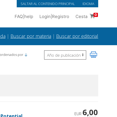
SALTAR AL CONTENIDO PRINCIPAL
IDIOMA
0
FAQ
|
help
Login
|
Registro
Cesta
ada
|
Buscar por materia
|
Buscar por editorial
 ordenados por
6,00
EUR
Potential