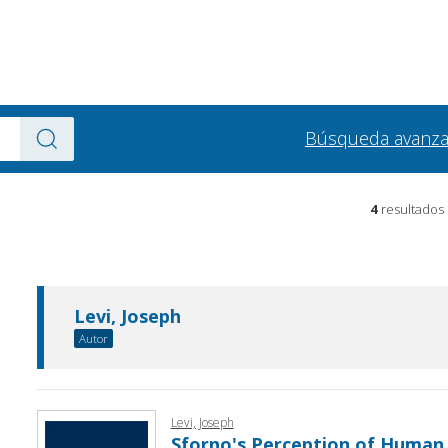
Búsqueda avanz
4
resultados
Levi, Joseph
Autor
Levi, Joseph
Sforno's Perception of Human 