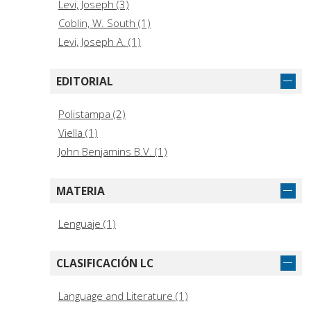
Levi, Joseph (3)
Coblin, W. South (1)
Levi, Joseph A. (1)
EDITORIAL
Polistampa (2)
Viella (1)
John Benjamins B.V. (1)
MATERIA
Lenguaje (1)
CLASIFICACIÓN LC
Language and Literature (1)