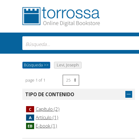
Búsqueda
>>
Levi, Joseph
page 1 of 1
TIPO DE CONTENIDO
Capítulo (2)
C
Artículo (1)
A
E-book (1)
EB