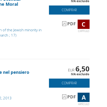
IVA excluido
the Moral
COMPRAR
C
PDF
n of the Jewish minority in
CAPÍTULO
search ; 17)
6,50
EUR
 e nel pensiero
IVA excluido
COMPRAR
A
PDF
 2, 2013
ARTÍCULO