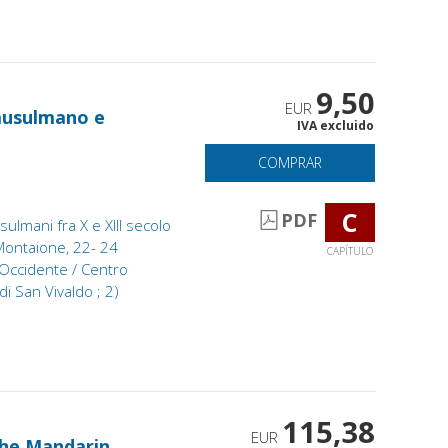
9,50
EUR
musulmano e
IVA excluido
COMPRAR
C
PDF
sulmani fra X e XIII secolo
 Montaione, 22- 24
CAPÍTULO
Occidente / Centro
i San Vivaldo ; 2)
115,38
EUR
the Mandarin