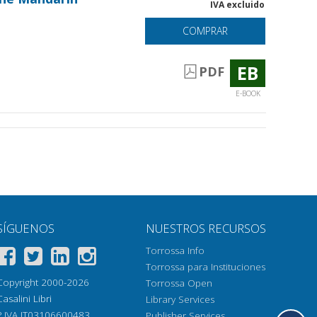
IVA excluido
COMPRAR
EB
PDF
E-BOOK
SÍGUENOS
NUESTROS RECURSOS
Torrossa Info
Torrossa para Instituciones
Copyright 2000-2026
Torrossa Open
Casalini Libri
Library Services
P.IVA IT03106600483
Publisher Services