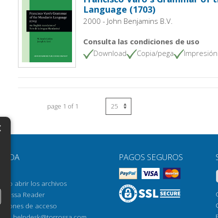
Language (1703)
2000 - John Benjamins B.V.
Consulta las condiciones de uso
Download
Copia/pega
Impresión
page 1 of 1
×
N
YUDA
PAGOS SEGUROS
H
AQ
H
ómo abrir los archivos
orrossa Reader
H
pciones de acceso
N
mail:
helpdesk@torrossa.com