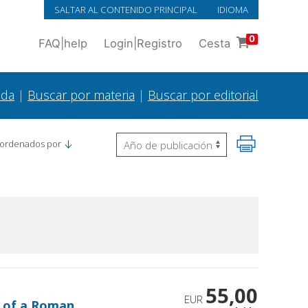
SALTAR AL CONTENIDO PRINCIPAL
IDIOMA
0
FAQ
|
help
Login
|
Registro
Cesta
ada
|
Buscar por materia
|
Buscar por editorial
 ordenados por
55,00
EUR
e of a Roman