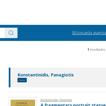
Búsqueda avanz
1
resultados
Konstantinidis, Panagiotis
Autor
Konstantinidis, Panagiotis
A fragmentary portrait statu