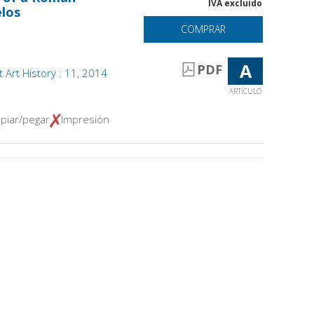
IVA excluido
elos
COMPRAR
A
PDF
t Art History : 11, 2014
ARTÍCULO
piar/pegar
Impresión