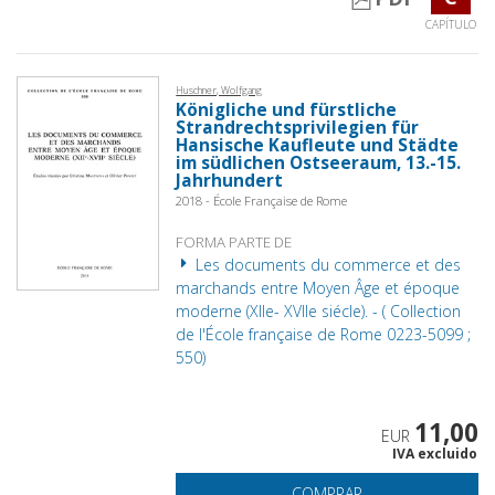
CAPÍTULO
Huschner, Wolfgang
Königliche und fürstliche
Strandrechtsprivilegien für
Hansische Kaufleute und Städte
im südlichen Ostseeraum, 13.-15.
Jahrhundert
2018 - École Française de Rome
FORMA PARTE DE
Les documents du commerce et des
marchands entre Moyen Âge et époque
moderne (XIIe- XVIIe siécle). - ( Collection
de l'École française de Rome 0223-5099 ;
550)
11,00
EUR
IVA excluido
COMPRAR