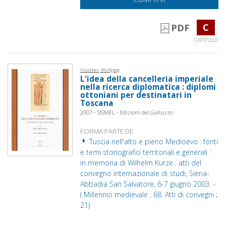
C
PDF
CAPÍTULO
Huschner, Wolfgang
L'idea della cancelleria imperiale
nella ricerca diplomatica : diplomi
ottoniani per destinatari in
Toscana
2007 - SISMEL - Edizioni del Galluzzo
FORMA PARTE DE
Tuscia nell'alto e pieno Medioevo : fonti
e temi storiografici territoriali e generali :
in memoria di Wilhelm Kurze : atti del
convegno internazionale di studi, Siena-
Abbadia San Salvatore, 6-7 giugno 2003. -
( Millennio medievale ; 68. Atti di convegni ;
21)