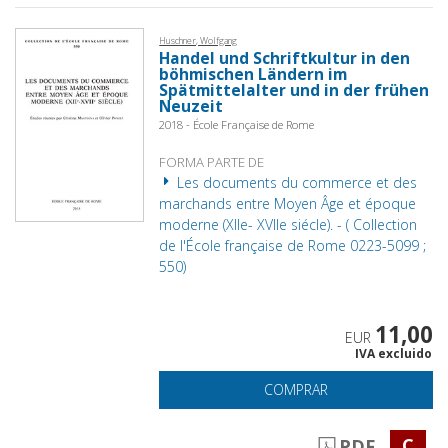
Huschner, Wolfgang
Handel und Schriftkultur in den
böhmischen Ländern im
Spätmittelalter und in der frühen
Neuzeit
2018 - École Française de Rome
FORMA PARTE DE
Les documents du commerce et des
marchands entre Moyen Âge et époque
moderne (XIIe- XVIIe siécle). - ( Collection
de l'École française de Rome 0223-5099 ;
550)
11,00
EUR
IVA excluido
COMPRAR
C
PDF