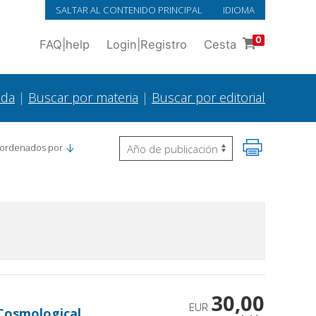
SALTAR AL CONTENIDO PRINCIPAL
IDIOMA
0
FAQ
|
help
Login
|
Registro
Cesta
ada
|
Buscar por materia
|
Buscar por editorial
 ordenados por
30,00
EUR
 Cosmological