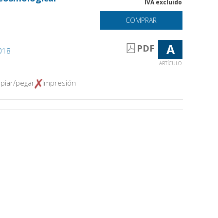
IVA excluido
COMPRAR
A
PDF
2018
ARTÍCULO
piar/pegar
Impresión