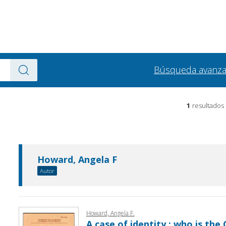
Búsqueda avanz
1
resultados
Howard, Angela F
Autor
Howard, Angela F.
A case of identity : who is the