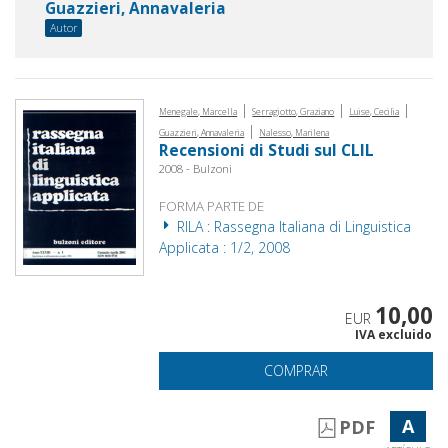
Guazzieri, Annavaleria
Autor
|
|
|
Menegale, Marcella
Serragiotto, Graziano
Luise, Cecilia
|
Guazzieri, Annavaleria
Nalesso, Marilena
Recensioni di Studi sul CLIL
2008 - Bulzoni
FORMA PARTE DE
RILA : Rassegna Italiana di Linguistica
Applicata : 1/2, 2008
10,00
EUR
IVA excluido
COMPRAR
A
PDF