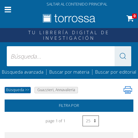
SALTAR AL CONTENIDO PRINCIPAL
0
TU LIBRERÍA DIGITAL DE
INVESTIGACIÓN
|
|
Búsqueda avanzada
Buscar por materia
Buscar por editorial
Búsqueda
>>
Guazzieri, Annavaleria
FILTRA POR
page 1 of 1