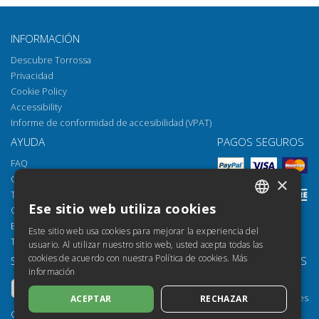
INFORMACIÓN
Descubre Torrossa
Privacidad
Cookie Policy
Accessibility
Informe de conformidad de accesibilidad (VPAT)
AYUDA
PAGOS SEGUROS
FAQ
Cómo abrir los archivos
×
Torrossa Reader
Ese sitio web utiliza cookies
Opciones de acceso
ITALIAN
Email:
helpdesk@torrossa.com
Este sitio web usa cookies para mejorar la experiencia del
SPANISH
Tel:
+39 055 5018800
usuario. Al utilizar nuestro sitio web, usted acepta todas las
cookies de acuerdo con nuestra Política de cookies.
Más
SÍGUENOS
NUESTROS RECURSOS
FRENCH
información
Torrossa Info
ENGLISH
Torrossa para Instituciones
ACEPTAR
RECHAZAR
GERMAN
Torrossa Open
Copyright 2000-2026