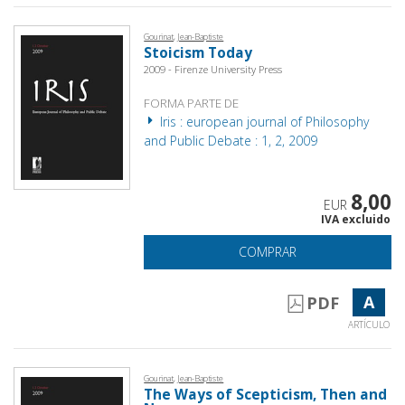
Gourinat, Jean-Baptiste
Stoicism Today
2009 - Firenze University Press
FORMA PARTE DE
Iris : european journal of Philosophy
and Public Debate : 1, 2, 2009
8,00
EUR
IVA excluido
COMPRAR
A
PDF
ARTÍCULO
Gourinat, Jean-Baptiste
The Ways of Scepticism, Then and