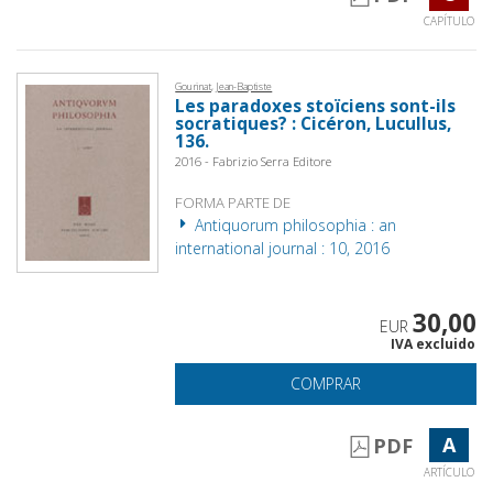
CAPÍTULO
Gourinat, Jean-Baptiste
Les paradoxes stoïciens sont-ils
socratiques? : Cicéron, Lucullus,
136.
2016 - Fabrizio Serra Editore
FORMA PARTE DE
Antiquorum philosophia : an
international journal : 10, 2016
30,00
EUR
IVA excluido
COMPRAR
A
PDF
ARTÍCULO