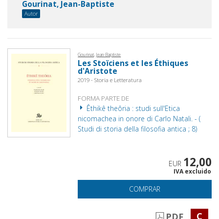
Gourinat, Jean-Baptiste
Autor
Gourinat, Jean-Baptiste
Les Stoïciens et les Éthiques
d'Aristote
2019 - Storia e Letteratura
FORMA PARTE DE
Êthikê theôria : studi sull'Etica
nicomachea in onore di Carlo Natali. - (
Studi di storia della filosofia antica ; 8)
12,00
EUR
IVA excluido
COMPRAR
C
PDF