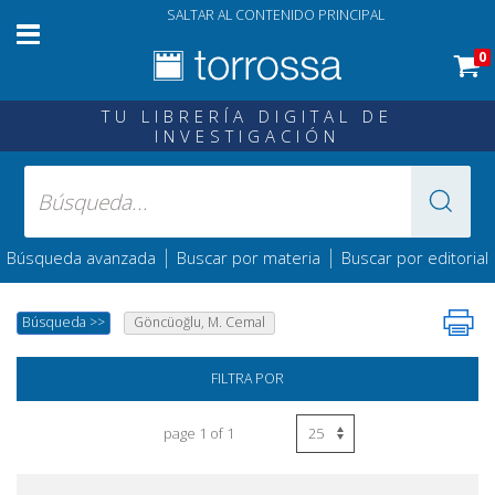
SALTAR AL CONTENIDO PRINCIPAL
0
TU LIBRERÍA DIGITAL DE
INVESTIGACIÓN
|
|
Búsqueda avanzada
Buscar por materia
Buscar por editorial
Búsqueda
>>
Göncüoğlu, M. Cemal
FILTRA POR
page 1 of 1