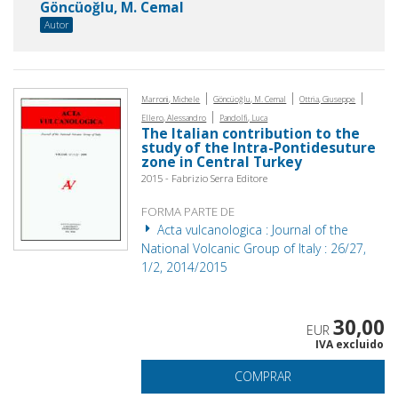
Göncüoğlu, M. Cemal
Autor
|
|
|
Marroni, Michele
Göncüoğlu, M. Cemal
Ottria, Giuseppe
|
Ellero, Alessandro
Pandolfi, Luca
The Italian contribution to the
study of the Intra-Pontidesuture
zone in Central Turkey
2015 - Fabrizio Serra Editore
FORMA PARTE DE
Acta vulcanologica : Journal of the
National Volcanic Group of Italy : 26/27,
1/2, 2014/2015
30,00
EUR
IVA excluido
COMPRAR