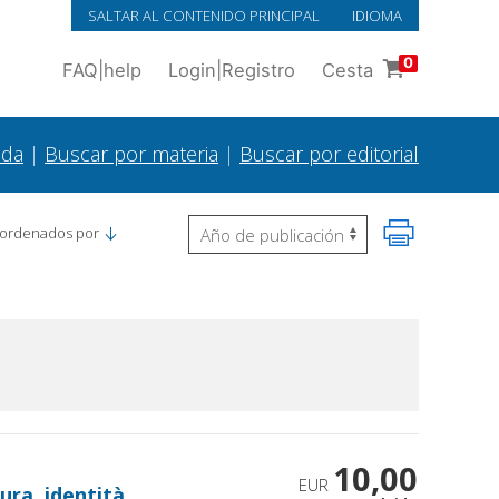
SALTAR AL CONTENIDO PRINCIPAL
IDIOMA
0
FAQ
|
help
Login
|
Registro
Cesta
ada
|
Buscar por materia
|
Buscar por editorial
 ordenados por
10,00
EUR
tura, identità