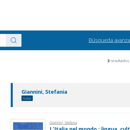
Búsqueda avanz
3
resultados
Giannini, Stefania
Autor
Giannini, Stefania
L'Italia nel mondo : lingua, cul