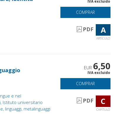
IVA excluido
COMPRAR
A
PDF
ARTÍCULO
6,50
EUR
nguaggio
IVA excluido
COMPRAR
lingue e nel
C
PDF
 Istituto universitario
, linguaggi, metalinguaggi
CAPÍTULO