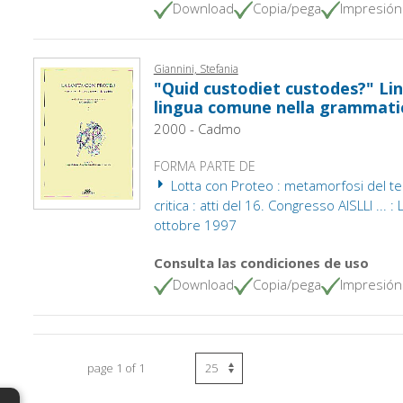
Download
Copia/pega
Impresión
Giannini, Stefania
"Quid custodiet custodes?" Lin
lingua comune nella grammati
2000 - Cadmo
FORMA PARTE DE
Lotta con Proteo : metamorfosi del tes
critica : atti del 16. Congresso AISLLI ... 
ottobre 1997
Consulta las condiciones de uso
Download
Copia/pega
Impresión
page 1 of 1