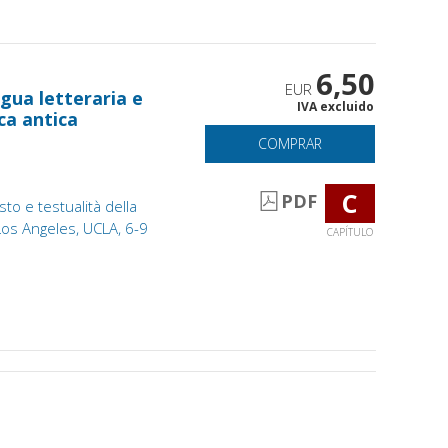
6,50
EUR
gua letteraria e
IVA excluido
ca antica
COMPRAR
C
PDF
to e testualità della
: Los Angeles, UCLA, 6-9
CAPÍTULO