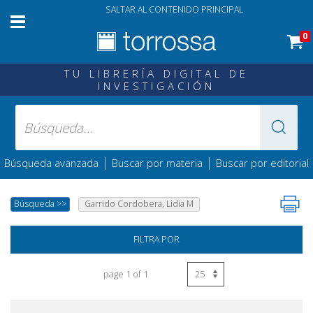
SALTAR AL CONTENIDO PRINCIPAL
0
TU LIBRERÍA DIGITAL DE
INVESTIGACIÓN
|
|
Búsqueda avanzada
Buscar por materia
Buscar por editorial
Búsqueda
>>
Garrido Cordobera, Lidia M
FILTRA POR
page 1 of 1