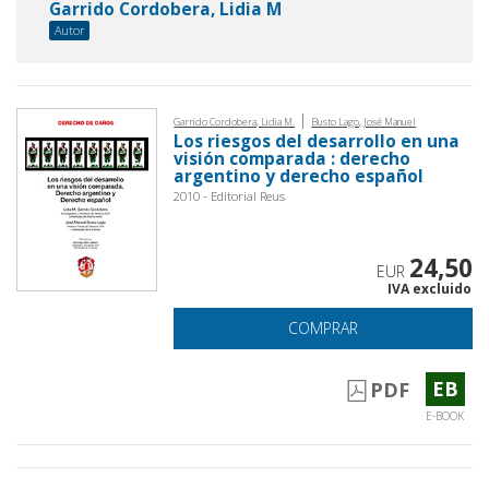
Garrido Cordobera, Lidia M
Autor
|
Garrido Cordobera, Lidia M.
Busto Lago, José Manuel
Los riesgos del desarrollo en una
visión comparada : derecho
argentino y derecho español
2010 - Editorial Reus
24,50
EUR
IVA excluido
COMPRAR
EB
PDF
E-BOOK