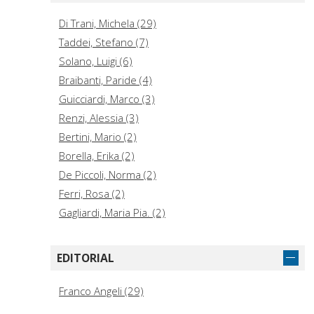
Di Trani, Michela (29)
Taddei, Stefano (7)
Solano, Luigi (6)
Braibanti, Paride (4)
Guicciardi, Marco (3)
Renzi, Alessia (3)
Bertini, Mario (2)
Borella, Erika (2)
De Piccoli, Norma (2)
Ferri, Rosa (2)
Gagliardi, Maria Pia. (2)
Monaco, Silvia (2)
Taddei, Stefano, 1957- (2)
EDITORIAL
Antinori, Veronica (1)
Ballarotto, Giulia (1)
Franco Angeli (29)
Bonadies, Maria (1)