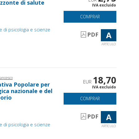
izzonte di salute
IVA excluido
COMPRAR
e di psicologia e scienze
A
PDF
ARTÍCULO
18,70
ancesco
EUR
ativa Popolare per
IVA excluido
gica nazionale e del
torio
COMPRAR
A
PDF
e di psicologia e scienze
ARTÍCULO