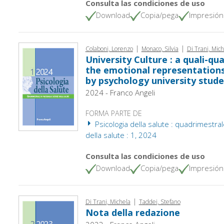
Consulta las condiciones de uso
Download
Copia/pega
Impresión
|
|
Colaboni, Lorenzo
Monaco, Silvia
Di Trani, Mich
University Culture : a quali-qu
the emotional representations
by psychology university stud
2024 - Franco Angeli
FORMA PARTE DE
Psicologia della salute : quadrimestral
della salute : 1, 2024
Consulta las condiciones de uso
Download
Copia/pega
Impresión
|
Di Trani, Michela
Taddei, Stefano
Nota della redazione