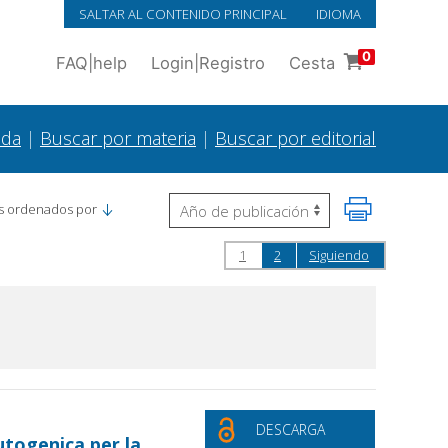
SALTAR AL CONTENIDO PRINCIPAL
IDIOMA
0
FAQ
|
help
Login
|
Registro
Cesta
ada
|
Buscar por materia
|
Buscar por editorial
s ordenados por
1
2
Siguiendo
DESCARGA
utogenica per la