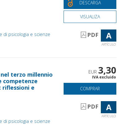
DESCARGA
VISUALIZA
A
e di psicologia e scienze
PDF
ARTÍCULO
3,30
EUR
nel terzo millennio
IVA excluido
lle competenze
 riflessioni e
COMPRAR
A
PDF
ARTÍCULO
e di psicologia e scienze