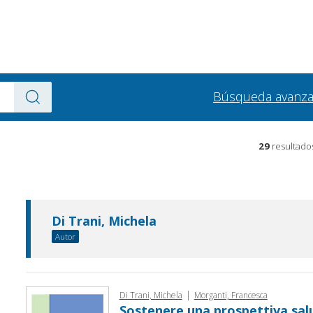
Búsqueda avanz
29
resultado
Di Trani, Michela
Autor
|
Di Trani, Michela
Morganti, Francesca
Sostenere una prospettiva sal