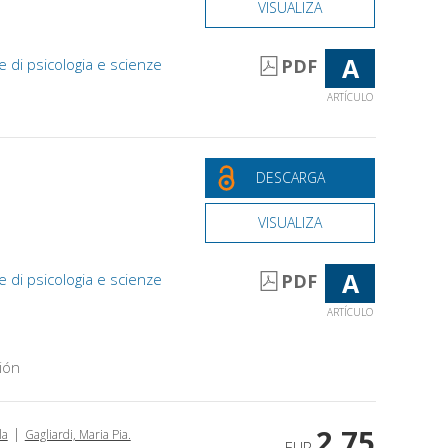
VISUALIZA
A
e di psicologia e scienze
PDF
ARTÍCULO
DESCARGA
VISUALIZA
A
e di psicologia e scienze
PDF
ARTÍCULO
ión
2,75
|
la
Gagliardi, Maria Pia.
EUR