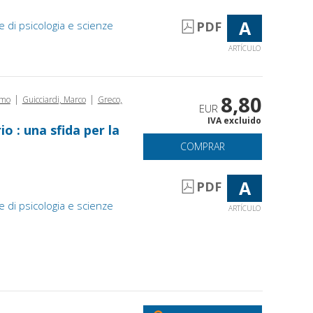
A
e di psicologia e scienze
PDF
ARTÍCULO
8,80
|
|
imo
Guicciardi, Marco
Greco,
EUR
IVA excluido
o : una sfida per la
COMPRAR
A
PDF
e di psicologia e scienze
ARTÍCULO