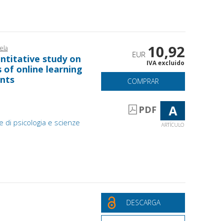
10,92
ela
EUR
antitative study on
IVA excluido
 of online learning
ents
COMPRAR
A
PDF
e di psicologia e scienze
ARTÍCULO
DESCARGA