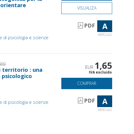
 orientare
VISUALIZA
A
PDF
ARTÍCULO
e di psicologia e scienze
1,65
fano
EUR
territorio : una
IVA excluido
 psicologico
COMPRAR
A
PDF
e di psicologia e scienze
ARTÍCULO