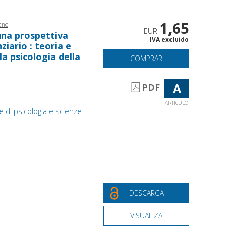
1,65
ano
EUR
na prospettiva
IVA excluido
iario : teoria e
la psicologia della
COMPRAR
A
PDF
ARTÍCULO
e di psicologia e scienze
DESCARGA
VISUALIZA