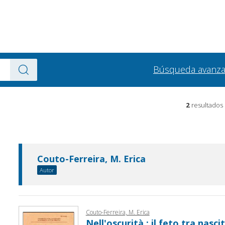
Búsqueda avanz
2
resultados
Couto-Ferreira, M. Erica
Autor
Couto-Ferreira, M. Erica
Nell'oscurità : il feto tra nasc