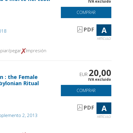
IVA excluido
COMPRAR
A
PDF
2018
ARTÍCULO
piar/pegar
Impresión
20,00
EUR
n : the Female
IVA excluido
bylonian Ritual
COMPRAR
A
PDF
 supplemento 2, 2013
ARTÍCULO