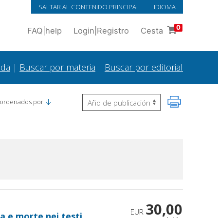
SALTAR AL CONTENIDO PRINCIPAL
IDIOMA
0
FAQ
|
help
Login
|
Registro
Cesta
ada
|
Buscar por materia
|
Buscar por editorial
 ordenados por
30,00
EUR
ita e morte nei testi