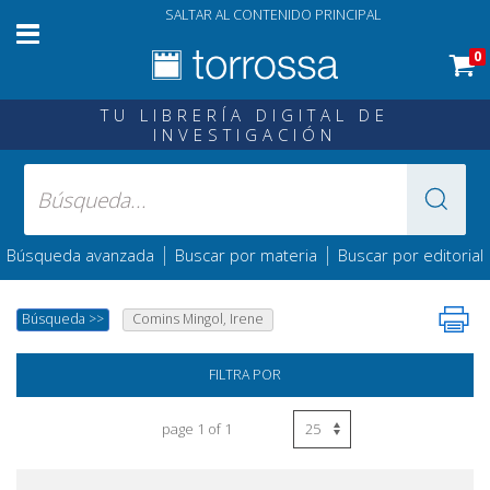
SALTAR AL CONTENIDO PRINCIPAL
0
TU LIBRERÍA DIGITAL DE
INVESTIGACIÓN
|
|
Búsqueda avanzada
Buscar por materia
Buscar por editorial
Búsqueda
>>
Comins Mingol, Irene
FILTRA POR
page 1 of 1