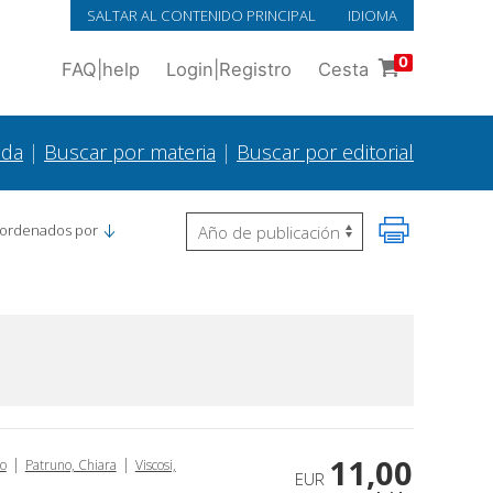
SALTAR AL CONTENIDO PRINCIPAL
IDIOMA
0
FAQ
|
help
Login
|
Registro
Cesta
ada
|
Buscar por materia
|
Buscar por editorial
 ordenados por
11,00
|
|
co
Patruno, Chiara
Viscosi,
EUR