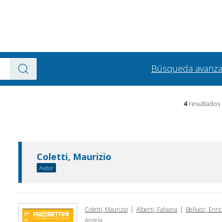
Búsqueda avanz
4
resultados
Coletti, Maurizio
Autor
|
|
Coletti, Maurizio
Alberti, Fabiana
Bellucci, Enri
Angela