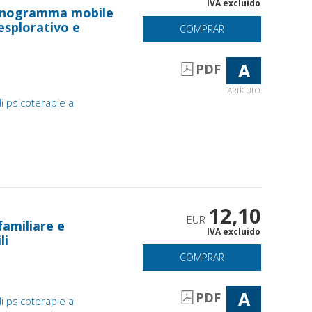
IVA excluido
 genogramma mobile
esplorativo e
COMPRAR
A
PDF
ARTÍCULO
di psicoterapie a
12,10
EUR
familiare e
IVA excluido
li
COMPRAR
A
PDF
di psicoterapie a