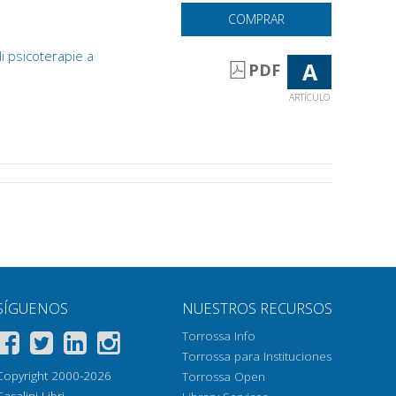
COMPRAR
di psicoterapie a
A
PDF
ARTÍCULO
SÍGUENOS
NUESTROS RECURSOS
Torrossa Info
Torrossa para Instituciones
Copyright 2000-2026
Torrossa Open
Casalini Libri