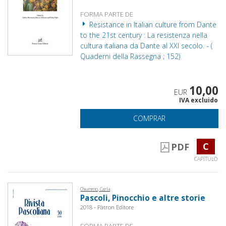
FORMA PARTE DE
Resistance in Italian culture from Dante
to the 21st century : La resistenza nella
cultura italiana da Dante al XXI secolo. - (
Quaderni della Rassegna ; 152)
10,00
EUR
IVA excluido
COMPRAR
C
PDF
CAPÍTULO
Chiummo, Carla
Pascoli, Pinocchio e altre storie
2018 - Pàtron Editore
FORMA PARTE DE