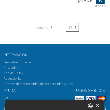
A
PDF
ARTÍCULO
page 1 of 1
INFORMACIÓN
Descubre Torrossa
Privacidad
Cookie Policy
Accessibility
Informe de conformidad de accesibilidad (VPAT)
AYUDA
PAGOS SEGUROS
FAQ
Cómo abrir los archivos
×
Torrossa Reader