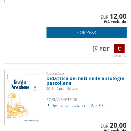
12,00
EUR
IVA excluido
COMPRAR
C
PDF
CAPÍTULO
Chiummo, Carla
Didattica dei miti nelle antologie
pascoliane
2016 - Pàtron Editore
FORMA PARTE DE
Rivista pascoliana : 28, 2016
20,00
EUR
IVA excluido