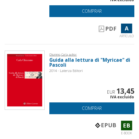
COMPRAR
A
PDF
ARTÍCULO
Chiummo, Carla, author
Guida alla lettura di "Myricae" di
Pascoli
2014 - Laterza Editori
13,45
EUR
IVA excluido
COMPRAR
EPUB
EB
E-BOOK