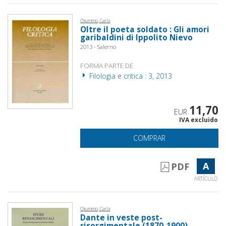
Chiummo, Carla
Oltre il poeta soldato : Gli amori
garibaldini di Ippolito Nievo
2013 - Salerno
FORMA PARTE DE
Filologia e critica : 3, 2013
11,70
EUR
IVA excluido
COMPRAR
A
PDF
ARTÍCULO
Chiummo, Carla
Dante in veste post-
risorgimentale (1870-1900)