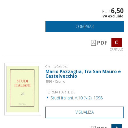
6,50
EUR
IVA excluido
COMPRAR
C
PDF
CAPÍTULO
Chiummo, Carla (rec.)
Mario Pazzaglia, Tra San Mauro e
Castelvecchio
1998 - Cadmo
FORMA PARTE DE
Studi italiani. A.10 (N.2), 1998
VISUALIZA