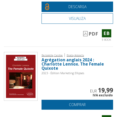
DESCARGA
VISUALIZA
EB
PDF
E-BOOK
|
Bertonèche, Caroline
Braida, Antonella
Agrégation anglais 2024 :
Charlotte Lennox. The Female
Quixote
2023 - Édition Marketing Ellipses
19,99
EUR
IVA excluido
COMPRAR