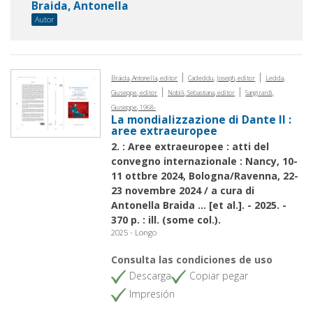
Braida, Antonella
Autor
|
|
Braida, Antonella, editor
Cadeddu, Joseph, editor
Ledda,
|
|
Giuseppe, editor
Nobili, Sebastiana, editor
Sangirardi,
Giuseppe, 1968-
La mondializzazione di Dante II :
aree extraeuropee
2. : Aree extraeuropee : atti del
convegno internazionale : Nancy, 10-
11 ottbre 2024, Bologna/Ravenna, 22-
23 novembre 2024 / a cura di
Antonella Braida ... [et al.]. - 2025. -
370 p. : ill. (some col.).
2025 - Longo
Consulta las condiciones de uso
Descarga
Copiar pegar
Impresión