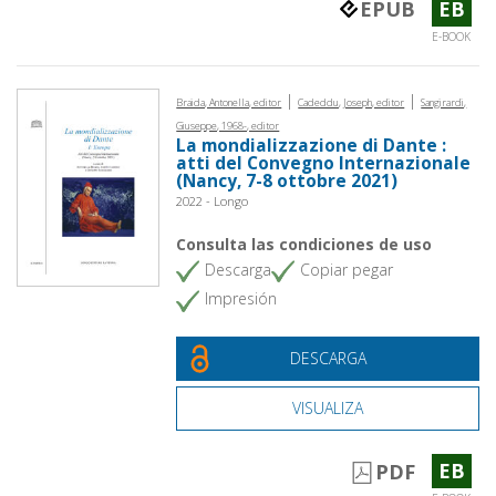
EPUB
EB
E-BOOK
|
|
Braida, Antonella, editor
Cadeddu, Joseph, editor
Sangirardi,
Giuseppe, 1968-, editor
La mondializzazione di Dante :
atti del Convegno Internazionale
(Nancy, 7-8 ottobre 2021)
2022 - Longo
Consulta las condiciones de uso
Descarga
Copiar pegar
Impresión
DESCARGA
VISUALIZA
EB
PDF