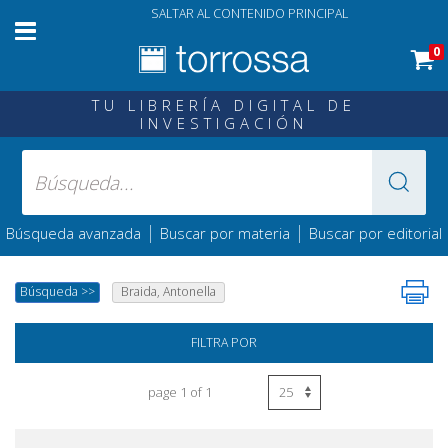
SALTAR AL CONTENIDO PRINCIPAL
0
TU LIBRERÍA DIGITAL DE
INVESTIGACIÓN
|
|
Búsqueda avanzada
Buscar por materia
Buscar por editorial
Búsqueda
>>
Braida, Antonella
FILTRA POR
page 1 of 1