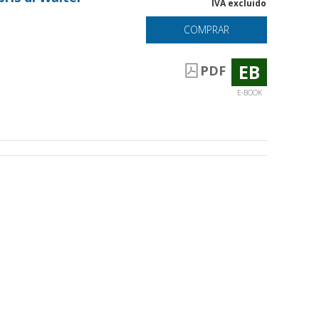
IVA excluido
COMPRAR
EB
PDF
E-BOOK