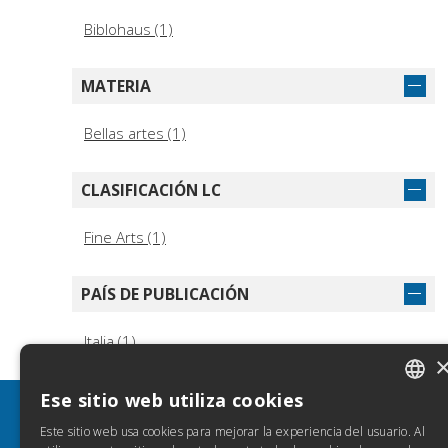
Biblohaus (1)
MATERIA
Bellas artes (1)
CLASIFICACIÓN LC
Fine Arts (1)
PAÍS DE PUBLICACIÓN
Italia (1)
Ese sitio web utiliza cookies
ITALIA
INFORMACIÓN
A
Este sitio web usa cookies para mejorar la experiencia del usuario. Al
SPANIS