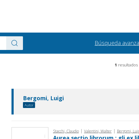
Búsqueda avanz
1
resultados
Bergomi, Luigi
Autor
|
|
Stacchi, Claudio
Valentini, Walter
Bergomi, Luig
Aurea sectio librorum : gli ex li