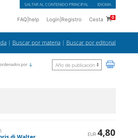
SALTAR AL CONTENIDO PRINCIPAL
IDIOMA
0
FAQ
|
help
Login
|
Registro
Cesta
ada
|
Buscar por materia
|
Buscar por editorial
 ordenados por
4,80
i
EUR
bris di Walter