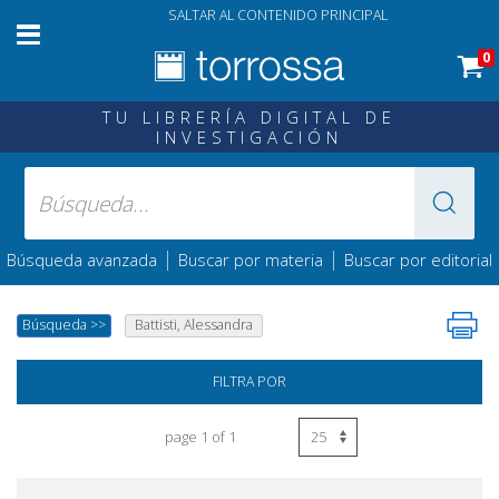
SALTAR AL CONTENIDO PRINCIPAL
0
TU LIBRERÍA DIGITAL DE
INVESTIGACIÓN
|
|
Búsqueda avanzada
Buscar por materia
Buscar por editorial
Búsqueda
>>
Battisti, Alessandra
FILTRA POR
page 1 of 1