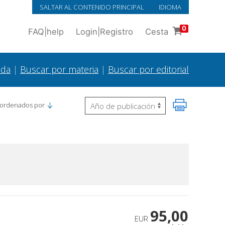
SALTAR AL CONTENIDO PRINCIPAL
IDIOMA
0
FAQ
|
help
Login
|
Registro
Cesta
ada
|
Buscar por materia
|
Buscar por editorial
 ordenados por
95,00
EUR