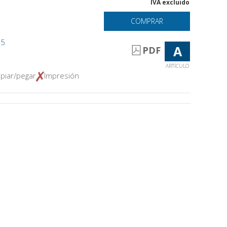
IVA excluido
COMPRAR
05
A
PDF
ARTÍCULO
piar/pegar
Impresión