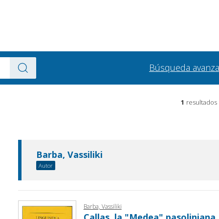
Búsqueda avanz
1
resultados
Barba, Vassiliki
Autor
Barba, Vassiliki
Callas, la "Medea" pasoliniana