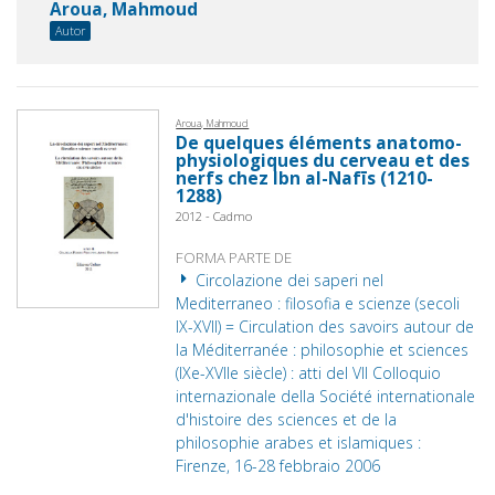
Aroua, Mahmoud
Autor
Aroua, Mahmoud
De quelques éléments anatomo-
physiologiques du cerveau et des
nerfs chez Ibn al-Nafīs (1210-
1288)
2012 - Cadmo
FORMA PARTE DE
Circolazione dei saperi nel
Mediterraneo : filosofia e scienze (secoli
IX-XVII) = Circulation des savoirs autour de
la Méditerranée : philosophie et sciences
(IXe-XVIIe siècle) : atti del VII Colloquio
internazionale della Société internationale
d'histoire des sciences et de la
philosophie arabes et islamiques :
Firenze, 16-28 febbraio 2006