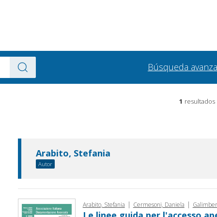
Búsqueda avanz
1
resultados
Arabito, Stefania
Autor
|
|
Arabito, Stefania
Cermesoni, Daniela
Galimbert
Le linee guida per l'accesso ape