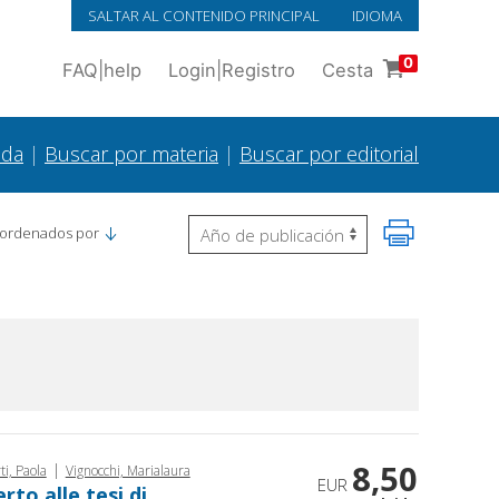
SALTAR AL CONTENIDO PRINCIPAL
IDIOMA
0
FAQ
|
help
Login
|
Registro
Cesta
ada
|
Buscar por materia
|
Buscar por editorial
 ordenados por
8,50
|
i, Paola
Vignocchi, Marialaura
EUR
rto alle tesi di