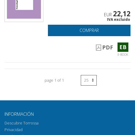
22,12
EUR
IVA excluido
COMPRAR
EB
PDF
E-BOOK
page 1 of 1
INFORMACIÓN
Descubre Torrossa
Privacidad