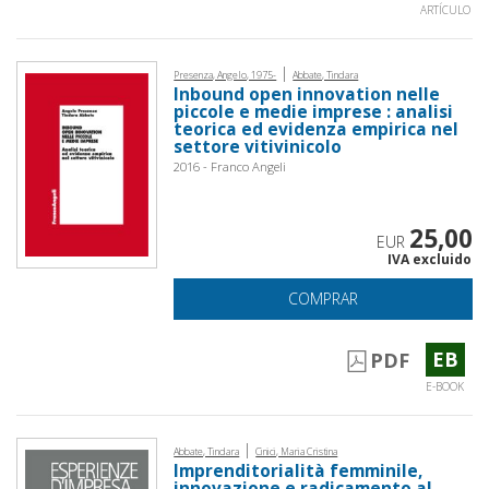
ARTÍCULO
|
Presenza, Angelo, 1975-
Abbate, Tindara
Inbound open innovation nelle
piccole e medie imprese : analisi
teorica ed evidenza empirica nel
settore vitivinicolo
2016 - Franco Angeli
25,00
EUR
IVA excluido
COMPRAR
EB
PDF
E-BOOK
|
Abbate, Tindara
Cinici, Maria Cristina
Imprenditorialità femminile,
innovazione e radicamento al