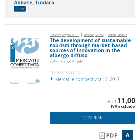
Abbate, Tindara
Autor
|
|
Presenza, Angelo, 1975-
Viassone, Milena
Abbate, Tindara
The development of sustainable
tourism through market-based
sources of innovation in the
albergo diffuso
2017 - Franco Angeli
FORMA PARTE DE
Mercati e competitività : 3, 2017
11,00
EUR
IVA excluido
COMPRAR
A
PDF