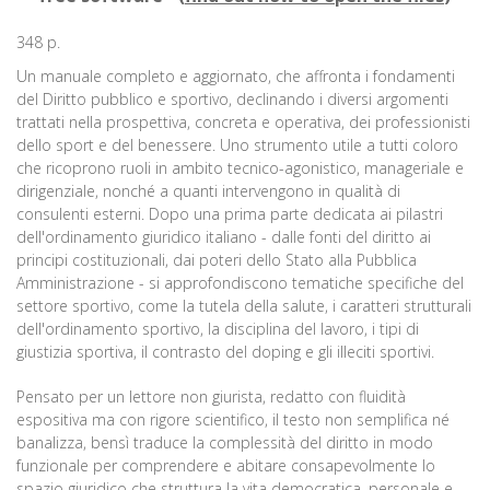
348 p.
Un manuale completo e aggiornato, che affronta i fondamenti
del Diritto pubblico e sportivo, declinando i diversi argomenti
trattati nella prospettiva, concreta e operativa, dei professionisti
dello sport e del benessere. Uno strumento utile a tutti coloro
che ricoprono ruoli in ambito tecnico-agonistico, manageriale e
dirigenziale, nonché a quanti intervengono in qualità di
consulenti esterni. Dopo una prima parte dedicata ai pilastri
dell'ordinamento giuridico italiano - dalle fonti del diritto ai
principi costituzionali, dai poteri dello Stato alla Pubblica
Amministrazione - si approfondiscono tematiche specifiche del
settore sportivo, come la tutela della salute, i caratteri strutturali
dell'ordinamento sportivo, la disciplina del lavoro, i tipi di
giustizia sportiva, il contrasto del doping e gli illeciti sportivi.
Pensato per un lettore non giurista, redatto con fluidità
espositiva ma con rigore scientifico, il testo non semplifica né
banalizza, bensì traduce la complessità del diritto in modo
funzionale per comprendere e abitare consapevolmente lo
spazio giuridico che struttura la vita democratica, personale e