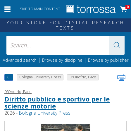
0
SKIP TO MAIN CONTENT
YOUR STORE FOR DIGITAL RESEARCH
TEXTS
|
|
Advanced search
Browse by discipline
Browse by publisher
Bologna University Press
D'Onofrio, Paco
D'Onofrio, Paco
Diritto pubblico e sportivo per le
scienze motorie
2026 -
Bologna University Press