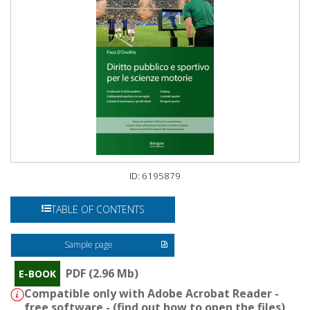
ID: 6195879
TABLE OF CONTENTS
Sample page
PDF (2.96 Mb)
E-BOOK
Compatible only with Adobe Acrobat Reader -
free software - (
find out how to open the files
)