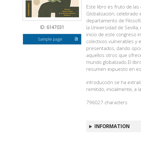
Este libro es fruto de l
Globalización, celebrado 
departamento de Filosofía
ID: 6147031
la Universidad de Sevill
inicio de este congreso i
Sample page
colectivos vulnerables y 
presentados, dando opció
aquellos otros que ofrec
mundo globalizado.El libr
resumen expuesto en es
introducción se ha extra
remitido, inicialmente, a l
796027 characters
INFORMATION