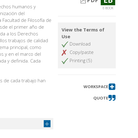
PDF
erechos humanos y
E-BOOK
anización del
 Facultad de Filosofía de
esde el primer año de
View the Terms of
cada a los Derechos
Use
los trabajos de calidad
Download
ema principal, como
Copy/paste
s y en el marco del
Printing (5)
ada y definida. Cada
as de cada trabajo han
WORKSPACE
QUOTE