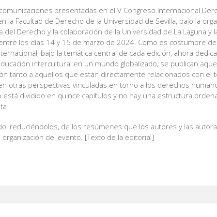
as comunicaciones presentadas en el V Congreso Internacional D
en la Facultad de Derecho de la Universidad de Sevilla, bajo la org
 del Derecho y la colaboración de la Universidad de La Laguna y la
a, entre los días 14 y 15 de marzo de 2024. Como es costumbre d
nternacional, bajo la temática central de cada edición, ahora dedi
educación intercultural en un mundo globalizado, se publican aquel
n tanto a aquellos que están directamente relacionados con el t
en otras perspectivas vinculadas en torno a los derechos humano
o está dividido en quince capítulos y no hay una estructura orden
ta
ído, reduciéndolos, de los resúmenes que los autores y las autor
a organización del evento. [Texto de la editorial]