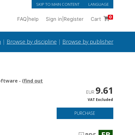
SKIP TO MAIN CONTENT
LANGUAGE
0
FAQ
|
help
Sign in
|
Register
Cart
h
|
Browse by discipline
|
Browse by publisher
ftware - (
find out
9.61
EUR
VAT Excluded
PURCHASE
EB