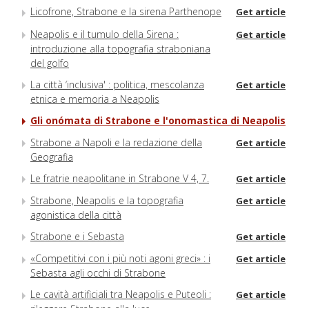
Licofrone, Strabone e la sirena Parthenope
Get article
Neapolis e il tumulo della Sirena :
Get article
introduzione alla topografia straboniana
del golfo
La città ‘inclusiva' : politica, mescolanza
Get article
etnica e memoria a Neapolis
Gli onómata di Strabone e l'onomastica di Neapolis
Strabone a Napoli e la redazione della
Get article
Geografia
Le fratrie neapolitane in Strabone V 4, 7.
Get article
Strabone, Neapolis e la topografia
Get article
agonistica della città
Strabone e i Sebasta
Get article
«Competitivi con i più noti agoni greci» : i
Get article
Sebasta agli occhi di Strabone
Le cavità artificiali tra Neapolis e Puteoli :
Get article
rileggere Strabone alla luce