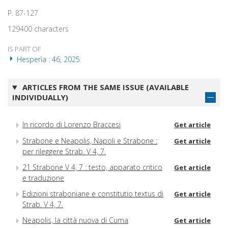
P. 87-127
129400 characters
IS PART OF
Hesperìa : 46, 2025
ARTICLES FROM THE SAME ISSUE (AVAILABLE
INDIVIDUALLY)
In ricordo di Lorenzo Braccesi
Get article
Strabone e Neapolis, Napoli e Strabone :
Get article
per rileggere Strab. V 4, 7.
21 Strabone V 4, 7 : testo, apparato critico
Get article
e traduzione
Edizioni straboniane e constitutio textus di
Get article
Strab. V 4, 7.
Neapolis, la città nuova di Cuma
Get article