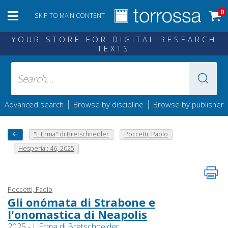
0
SKIP TO MAIN CONTENT
YOUR STORE FOR DIGITAL RESEARCH
TEXTS
|
|
Advanced search
Browse by discipline
Browse by publisher
"L'Erma" di Bretschneider
Poccetti, Paolo
Hesperìa : 46, 2025
Poccetti, Paolo
Gli onómata di Strabone e
l'onomastica di Neapolis
2025 -
L'Erma di Bretschneider