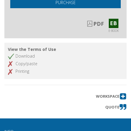
PURCHASE
EB
PDF
E-BOOK
View the Terms of Use
Download
Copy/paste
Printing
WORKSPACE
QUOTE