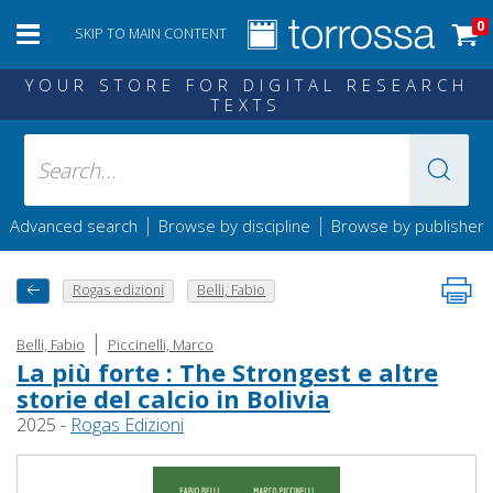
0
SKIP TO MAIN CONTENT
YOUR STORE FOR DIGITAL RESEARCH
TEXTS
|
|
Advanced search
Browse by discipline
Browse by publisher
Rogas edizioni
Belli, Fabio
|
Belli, Fabio
Piccinelli, Marco
La più forte : The Strongest e altre
storie del calcio in Bolivia
2025 -
Rogas Edizioni