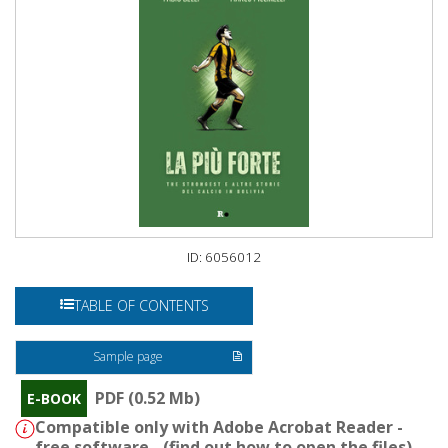
ID: 6056012
TABLE OF CONTENTS
Sample page
PDF (0.52 Mb)
E-BOOK
Compatible only with Adobe Acrobat Reader -
free software - (
find out how to open the files
)