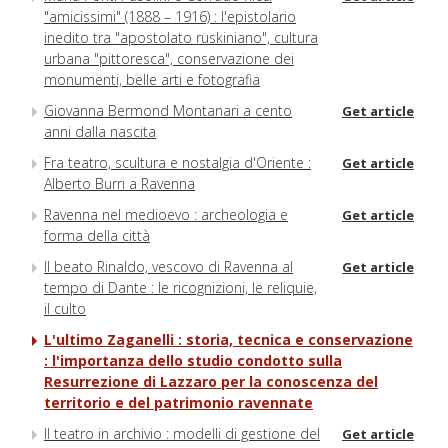
"amicissimi" (1888 – 1916) : l'epistolario
inedito tra "apostolato ruskiniano", cultura
urbana "pittoresca", conservazione dei
monumenti, belle arti e fotografia
Giovanna Bermond Montanari a cento
Get article
anni dalla nascita
Fra teatro, scultura e nostalgia d'Oriente :
Get article
Alberto Burri a Ravenna
Ravenna nel medioevo : archeologia e
Get article
forma della città
Il beato Rinaldo, vescovo di Ravenna al
Get article
tempo di Dante : le ricognizioni, le reliquie,
il culto
L'ultimo Zaganelli : storia, tecnica e conservazione
: l'importanza dello studio condotto sulla
Resurrezione di Lazzaro per la conoscenza del
territorio e del patrimonio ravennate
Il teatro in archivio : modelli di gestione del
Get article