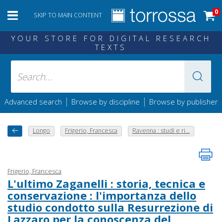
0
SKIP TO MAIN CONTENT
YOUR STORE FOR DIGITAL RESEARCH
TEXTS
|
|
Advanced search
Browse by discipline
Browse by publisher
Longo
Frigerio, Francesca
Ravenna : studi e ri...
Frigerio, Francesca
L'ultimo Zaganelli : storia, tecnica e
conservazione : l'importanza dello
studio condotto sulla Resurrezione di
Lazzaro per la conoscenza del