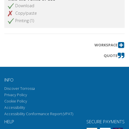
Download
Copy/paste
Printing (1)
WORKSPACE
QUOTE
INFO
Discover Torrossa
Privacy Policy
Cookie Policy
Accessibility
Accessibility Conformance Report (VPAT)
HELP
SECURE PAYMENTS