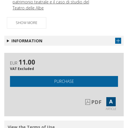
patrimonio teatrale e il caso di studio del
Teatro delle Albe
Giantito Masetti
Get article
SHOW MORE
INFORMATION
11.00
EUR
VAT Excluded
PURCHASE
A
PDF
ARTICLE
View the Terms of Use