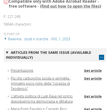
Compatible only with Adobe Acrobat Reader -
free software - (
find out how to open the files
)
P. 227-248
58646 characters
IS PART OF
Ravenna : studi e ricerche : XXX, 1, 2023
ARTICLES FROM THE SAME ISSUE (AVAILABLE
INDIVIDUALLY)
Presentazione
Get article
Più che carbonchio lucida e vermiglia :
Get article
immagini poco note della "corazza di
Teoderico"
L'attività politica di Luigi Rava nel primo
Get article
dopoguerra tra democrazia e dittatura
Maria Ponti Pasolini e Corrado Ricci
Get article