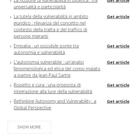
La nozione di vulnerabilità in bioetica : tra
Get article
universalità e particolarità
La tutela della vulnerabilità in ambito
Get article
giuridico : rilevanza del concetto nel
contesto della tratta e del traffico di
persone migranti
Empatia : un possibile ponte tra
Get article
autonomia e vulnerabilità
L'autonomia vulnerabile : un'analisi
Get article
fenomenologica ed etica del corpo malato
a partire da Jean-Paul Sartre
Rispetto e cura : una proposta di
Get article
integrazione alla luce della vulnerabilità
Rethinking Autonomy and Vulnerability : a
Get article
Global Perspective
Abstracts
Get article
SHOW MORE
Gli autori
Get article