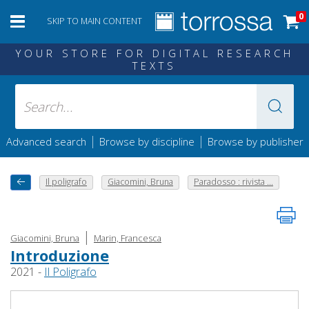
0
SKIP TO MAIN CONTENT
YOUR STORE FOR DIGITAL RESEARCH
TEXTS
|
|
Advanced search
Browse by discipline
Browse by publisher
Il poligrafo
Giacomini, Bruna
Paradosso : rivista ...
|
Giacomini, Bruna
Marin, Francesca
Introduzione
2021 -
Il Poligrafo