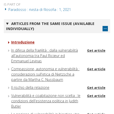
IS PART OF
Paradosso : rivista di filosofia : 1, 2021
ARTICLES FROM THE SAME ISSUE (AVAILABLE
INDIVIDUALLY)
Introduzione
In difesa della fragilità : dalla vulnerabilità
Get article
all'autonomia tra Paul Ricœur ed
Emmanuel Levinas
Compassione, autonomia e vulnerabilità :
Get article
considerazioni sull'etica di Nietzsche a
partire da Martha C. Nussbaum
Il rischio della relazione
Get article
Vulnerabilità e coabitazione non scelta : le
Get article
condizioni dell'esistenza politica in Judith
Butler