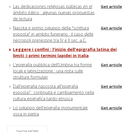
Las dedicaciones religiosas públicas en el
Get article
ámbito itálico : algunas nuevas propuestas
de lectura
Nascita e primo sviluppo della "scrittura
Get article
esposta" in ambito funerario : il caso delle
necropoli prenestine tra IV e II sec. a.C.
Leggere i confini : l'inizio dell'epigrafia latina dei
limiti :i primi termini lapidei in Italia
L'epigrafia pubblica dell'Umbria tra forme
Get article
locali e latinizzazione : una nota sulle
strutture formulari
Dall'epigrafia nascosta all'epigrafia
Get article
esposta? : continuità e cambiamento nella
cultura epigrafica tardo-etrusca
Lo sviluppo dell'epigrafia monumentale
Get article
osca in pietra
SHOW MORE