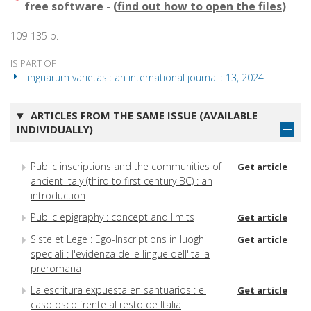
free software - (
find out how to open the files
)
109-135 p.
IS PART OF
Linguarum varietas : an international journal : 13, 2024
ARTICLES FROM THE SAME ISSUE (AVAILABLE
INDIVIDUALLY)
Public inscriptions and the communities of
Get article
ancient Italy (third to first century BC) : an
introduction
Public epigraphy : concept and limits
Get article
Siste et Lege : Ego-Inscriptions in luoghi
Get article
speciali : l'evidenza delle lingue dell'Italia
preromana
La escritura expuesta en santuarios : el
Get article
caso osco frente al resto de Italia