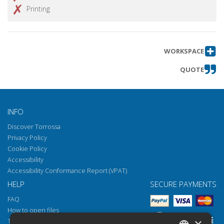
Printing
WORKSPACE
QUOTE
INFO
Discover Torrossa
Privacy Policy
Cookie Policy
Accessibility
Accessibility Conformance Report (VPAT)
HELP
SECURE PAYMENTS
FAQ
How to open files
×
Torrossa Reader