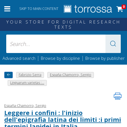
0
SKIP TO MAIN CONTENT
YOUR STORE FOR DIGITAL RESEARCH
TEXTS
|
|
Advanced search
Browse by discipline
Browse by publisher
Fabrizio Serra
España-Chamorro, Sergio
Linguarum varietas :...
España-Chamorro, Sergio
Leggere i confini : l'inizio
dell'epigrafia latina dei limiti :i primi
termini lapidei in Italia