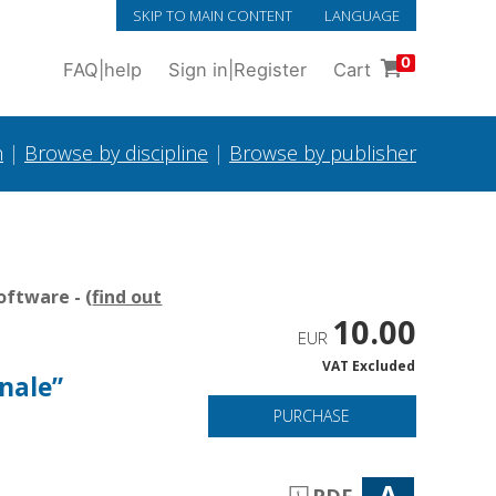
SKIP TO MAIN CONTENT
LANGUAGE
0
FAQ
|
help
Sign in
|
Register
Cart
h
|
Browse by discipline
|
Browse by publisher
oftware - (
find out
10.00
EUR
VAT Excluded
anale”
PURCHASE
A