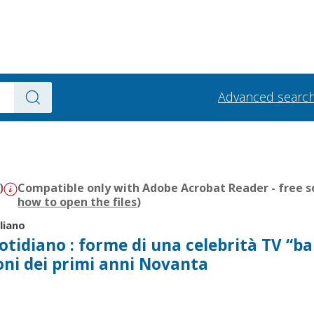
Advanced searc
)
Compatible only with Adobe Acrobat Reader - free s
how to open the files
)
iliano
otidiano : forme di una celebrità TV “b
oni dei primi anni Novanta