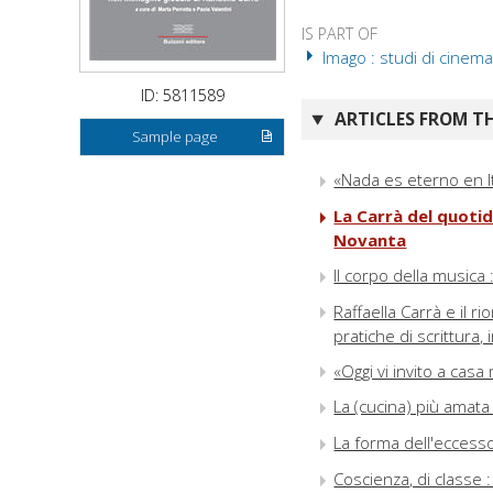
IS PART OF
Imago : studi di cinema
ID: 5811589
ARTICLES FROM TH
Sample page
«Nada es eterno en It
La Carrà del quotid
Novanta
Il corpo della musica 
Raffaella Carrà e il 
pratiche di scrittura,
«Oggi vi invito a casa
La (cucina) più amata d
La forma dell'eccesso 
Coscienza, di classe :