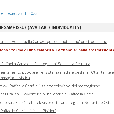
 e media : 27, 1, 2023
E SAME ISSUE (AVAILABLE INDIVIDUALLY)
alia salvo Raffaella Carrà» : qualche nota a mo' di introduzione
iano : forme di una celebrità TV “banale” nelle trasmissioni 
: Raffaella Carrà e la Rai degli anni Sessanta-Settanta
riorientamento popolare nel sistema mediale deglianni Ottanta : tele
 immagine divistica
 mia» : Raffaella Carrà e il salotto televisivo del mezzogiorno
agli italiani : l'avventura pubblicitaria di Raffaella Carrà
: lo stile Carrà nella televisione italiana deglianni Settanta e Ottan
 Raffaella Carrà e il “caso Bisider”