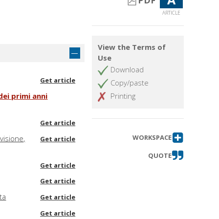
PDF
ARTICLE
View the Terms of
Use
Download
Get article
Copy/paste
dei primi anni
Printing
Get article
WORKSPACE
visione,
Get article
QUOTE
Get article
Get article
ta
Get article
Get article