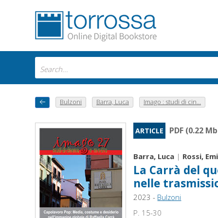
Bulzoni
Barra, Luca
Imago : studi di cin...
PDF (0.22 Mb
ARTICLE
Barra, Luca
|
Rossi, Em
La Carrà del qu
nelle trasmissi
2023 -
Bulzoni
P. 15-30