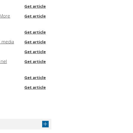
Get article
 More
Get article
Get article
i media
Get article
Get article
 nel
Get article
Get article
Get article