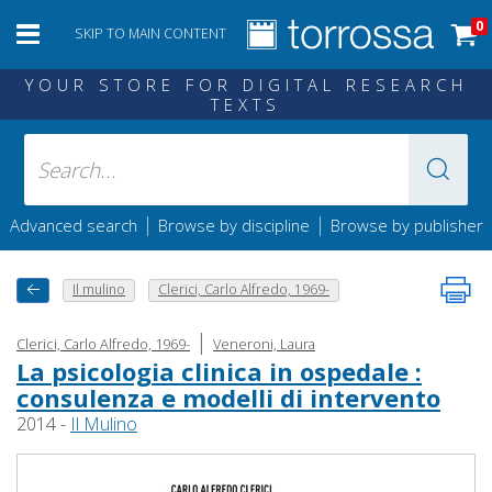
0
SKIP TO MAIN CONTENT
YOUR STORE FOR DIGITAL RESEARCH
TEXTS
|
|
Advanced search
Browse by discipline
Browse by publisher
Il mulino
Clerici, Carlo Alfredo, 1969-
|
Clerici, Carlo Alfredo, 1969-
Veneroni, Laura
La psicologia clinica in ospedale :
consulenza e modelli di intervento
2014 -
Il Mulino