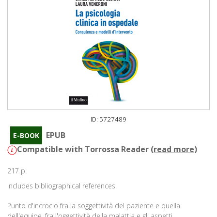
ID: 5727489
EPUB
E-BOOK
Compatible with Torrossa Reader (
read more
)
217 p.
Includes bibliographical references.
Punto d'incrocio fra la soggettività del paziente e quella
dell'equipe, fra l'oggettività della malattia e gli aspetti