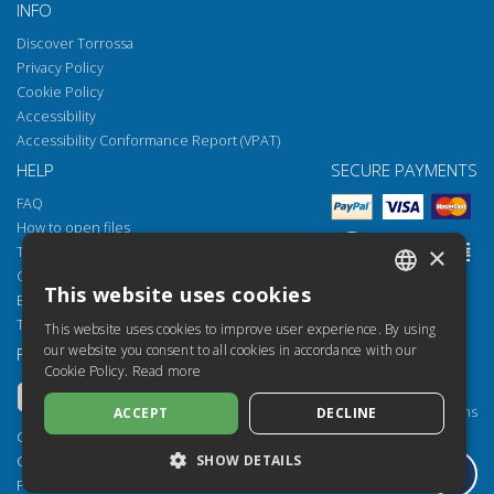
INFO
Discover Torrossa
Privacy Policy
Cookie Policy
Accessibility
Accessibility Conformance Report (VPAT)
HELP
SECURE PAYMENTS
FAQ
How to open files
×
Torrossa Reader
Copyright obligations
This website uses cookies
Email:
helpdesk@torrossa.com
ITALIAN
Tel:
+39 055 5018800
This website uses cookies to improve user experience. By using
SPANISH
our website you consent to all cookies in accordance with our
FOLLOW US
OUR RESOURCES
Cookie Policy.
Read more
FRENCH
Torrossa Info
Torrossa for Institutions
ACCEPT
DECLINE
ENGLISH
Torrossa Open
Copyright 2000-2026
GERMAN
SHOW DETAILS
Library Services
Casalini Libri
Publisher Services
P.IVA IT03106600483