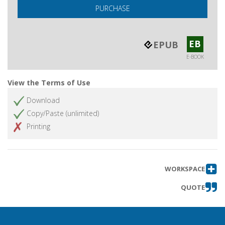
PURCHASE
EB
EPUB
E-BOOK
View the Terms of Use
Download
Copy/Paste (unlimited)
Printing
WORKSPACE
QUOTE